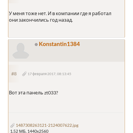
У меня тоже нет. И в компании где я работал
они закончились год назад.
Konstantin1384
#8
17 февраля 2017, 08:13:45
Вот эта панель zt033?
1487308263121-2124007622.jpg
1.52 МБ, 1440x2560