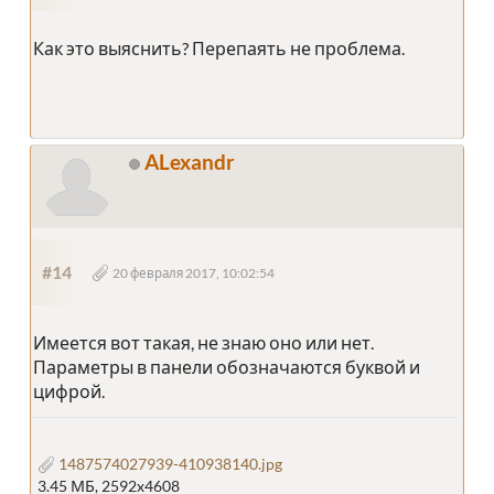
Как это выяснить? Перепаять не проблема.
ALexandr
#14
20 февраля 2017, 10:02:54
Имеется вот такая, не знаю оно или нет.
Параметры в панели обозначаются буквой и
цифрой.
1487574027939-410938140.jpg
3.45 МБ, 2592x4608