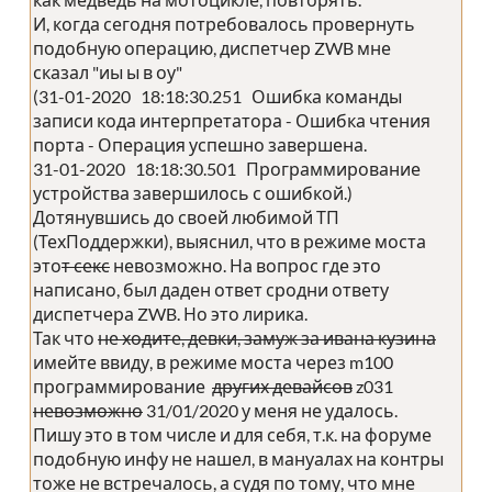
И, когда сегодня потребовалось провернуть
подобную операцию, диспетчер ZWB мне
сказал "иы ы в оу"
(31-01-2020 18:18:30.251 Ошибка команды
записи кода интерпретатора - Ошибка чтения
порта - Операция успешно завершена.
31-01-2020 18:18:30.501 Программирование
устройства завершилось с ошибкой.)
Дотянувшись до своей любимой ТП
(ТехПоддержки), выяснил, что в режиме моста
это
т секс
невозможно. На вопрос где это
написано, был даден ответ сродни ответу
диспетчера ZWB. Но это лирика.
Так что
не ходите, девки, замуж за ивана кузина
имейте ввиду, в режиме моста через m100
программирование
других девайсов
z031
невозможно
31/01/2020 у меня не удалось.
Пишу это в том числе и для себя, т.к. на форуме
подобную инфу не нашел, в мануалах на контры
тоже не встречалось, а судя по тому, что мне