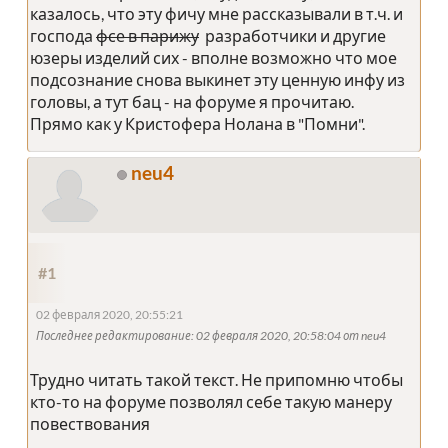
казалось, что эту фичу мне рассказывали в т.ч. и
господа
фсе в парижу
разработчики и другие
юзеры изделий сих - вполне возможно что мое
подсознание снова выкинет эту ценную инфу из
головы, а тут бац - на форуме я прочитаю.
Прямо как у Кристофера Нолана в "Помни".
neu4
#1
02 февраля 2020, 20:55:21
Последнее редактирование
: 02 февраля 2020, 20:58:04 от neu4
Трудно читать такой текст. Не припомню чтобы
кто-то на форуме позволял себе такую манеру
повествования