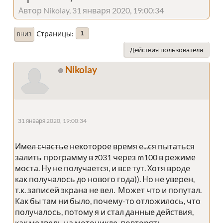
Автор Nikolay, 31 января 2020, 19:00:34
Страницы
1
ВНИЗ
Действия пользователя
Nikolay
31 января 2020, 19:00:34
Имел счастье
некоторое время
е...ся
пытаться
залить программу в z031 через m100 в режиме
моста. Ну не получается, и все тут. Хотя вроде
как получалось до нового года)). Но не уверен,
т.к. записей экрана не вел. Может что и попутал.
Как бы там ни было, почему-то отложилось, что
получалось, потому я и стал данные действия,
как медведь на мотоцикле, повторять.