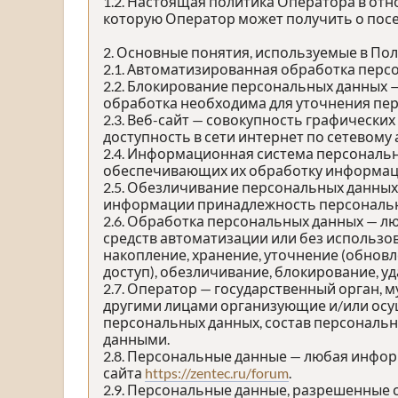
1.2. Настоящая политика Оператора в от
которую Оператор может получить о посе
2. Основные понятия, используемые в По
2.1. Автоматизированная обработка перс
2.2. Блокирование персональных данных 
обработка необходима для уточнения пер
2.3. Веб-сайт — совокупность графически
доступность в сети интернет по сетевому
2.4. Информационная система персональн
обеспечивающих их обработку информаци
2.5. Обезличивание персональных данных
информации принадлежность персональны
2.6. Обработка персональных данных — л
средств автоматизации или без использов
накопление, хранение, уточнение (обновл
доступ), обезличивание, блокирование, у
2.7. Оператор — государственный орган, 
другими лицами организующие и/или осу
персональных данных, состав персональн
данными.
2.8. Персональные данные — любая инфо
сайта
https://zentec.ru/forum
.
2.9. Персональные данные, разрешенные 