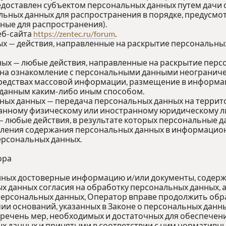
едоставлен субъектом персональных данных путем дачи 
льных данных для распространения в порядке, предусм
ные для распространения).
еб-сайта
https://zentec.ru/forum
.
ых — действия, направленные на раскрытие персональны
ных — любые действия, направленные на раскрытие пер
 на ознакомление с персональными данными неограничен
редствах массовой информации, размещение в информ
 данным каким-либо иным способом.
ьных данных — передача персональных данных на террит
ранному физическому или иностранному юридическому л
— любые действия, в результате которых персональные 
ления содержания персональных данных в информацион
ерсональных данных.
ора
анных достоверные информацию и/или документы, содер
х данных согласия на обработку персональных данных, 
ерсональных данных, Оператор вправе продолжить обра
ии оснований, указанных в Законе о персональных данны
еречень мер, необходимых и достаточных для обеспечен
 данных и принятыми в соответствии с ним нормативны