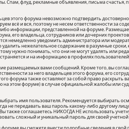
лы. Спам, флуд, рекламные объявления, письма счастья,
льцев этого форума невозможно подтвердить достоверн
руем всё и вся, поэтому не несем ответственности за с
й-либо информации, представленной на форуме. Разме
рума, его владельца, сотрудников или дочерних проектов
тся немедленно уведомить администратора или модерато
 удалить нежелательное содержание в разумные сроки, е
этому нужно понимать, что они не могут удалять или ре
остраняется и на информацию в профилях пользователей
ние размещаемых вами сообщений. Кроме того, вы согл
ственности за него владельцев этого форума, его сотру
этого форума также оставляют за собой право раскрыть 
 на этом форуме) в случае официальной жалобы или суд
 выбрать имя пользователя. Рекомендуется выбирать осм
огда не передавать ваш пароль какому-либо другому лицу
 Вы также соглашаетесь НИКОГДА НЕ использовать учетну
ать сложный и уникальный пароль для своей учетной з
м форуме вы сможете внести подробные сведения в свой 