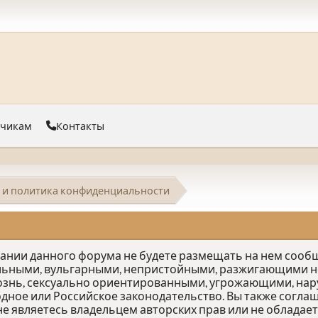
тчикам
Контакты
 и политика конфиденциальности
овании данного форума не будете размещать на нем соо
льными, вульгарными, непристойными, разжигающими не
ознь, сексуально ориентированными, угрожающими, на
е или Российское законодательство. Вы также соглаш
е являетесь владельцем авторских прав или не облада