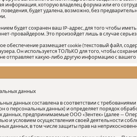
я информация, которую владелец форума или его сотру
едения, будет удалена, возможно, без предварительно
ии.
ием будет сохранен ваш IP-адрес, для того чтобы иметь
ернет-провайдером. Это произойдет лишь в случае серье
ное обеспечение размещает cookie (текстовый файл, со
аузера. Он используется ТОЛЬКО для того, чтобы сохрани
не отправляет какую-либо другую информацию с вашего
нальных данных
ых данных составлена в соответствии с требованиями Ф
кон о персональных данных) и определяет порядок обра
 данных, предпринимаемые ООО «Зентек» (далее — Опер
лью и условием осуществления своей деятельности собл
ных данных, в том числе защиты прав на неприкосновен