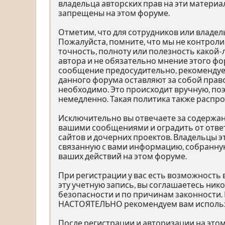
владельца авторских прав на эти материа
запрещены на этом форуме.
Отметим, что для сотрудников или владе
Пожалуйста, помните, что мы не контроли
точность, полноту или полезность како
автора и не обязательно мнение этого фо
сообщение предосудительно, рекомендуе
данного форума оставляют за собой право
необходимо. Это происходит вручную, по
немедленно. Такая политика также распр
Исключительно вы отвечаете за содержа
вашими сообщениями и оградить от ответ
сайтов и дочерних проектов. Владельцы 
связанную с вами информацию, собранную
ваших действий на этом форуме.
При регистрации у вас есть возможность
эту учетную запись, вы соглашаетесь ник
безопасности и по причинам законности.
НАСТОЯТЕЛЬНО рекомендуем вам использов
После регистрации и авторизации на это