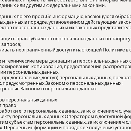
данных или другими федеральными законами.
 данных по его просьбе информацию, касающуюся обрабо
ых данных в порядке, установленном действующим зако
ектов персональных данных и их законных представителе
защите прав субъектов персональных данных по запрос
о запроса;
чивать неограниченный доступ к настоящей Политике в
 и технические меры для защиты персональных данных 
блокирования, копирования, предоставления, распростра
ии персональных данных;
, предоставление, доступ) персональных данных, прекра
х, предусмотренных Законом о персональных данных;
отренные Законом о персональных данных.
тов персональных данных
т право:
аботки его персональных данных, за исключением слу
ъекту персональных данных Оператором в доступной фор
гим субъектам персональных данных, за исключением сл
х. Перечень информации и порядок ее получения устано