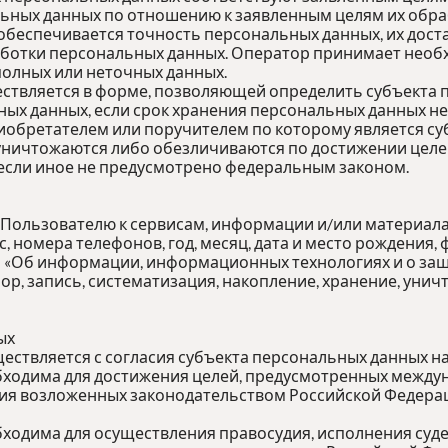
ных данных по отношению к заявленным целям их обра
обеспечивается точность персональных данных, их доста
аботки персональных данных. Оператор принимает необ
олных или неточных данных.
ествляется в форме, позволяющей определить субъекта 
ных данных, если срок хранения персональных данных н
иобретателем или поручителем по которому является су
ичтожаются либо обезличиваются по достижении целей 
 если иное не предусмотрено федеральным законом.
 Пользователю к сервисам, информации и/или материал
 номера телефонов, год, месяц, дата и место рождения,
«Об информации, информационных технологиях и о защи
ор, запись, систематизация, накопление, хранение, ун
ых
ествляется с согласия субъекта персональных данных н
обходима для достижения целей, предусмотренных межд
ния возложенных законодательством Российской Федера
ходима для осуществления правосудия, исполнения судеб