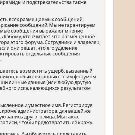
 пирамиды и подстрекательства также
ость всех размещаемых сообщений.
одержание сообщений. Мы не гарантируем
щаемые сообщения выражают мнение
. Любому, кто считает, что размещенное
ра этого форума. Сотрудники и владелец
сли они решат, что его удаление
дактировать отдельные сообщения
.
ашаетесь возместить ущерб, вызванный
дников, любых связанных с этим форумом
ваши личные данные (или любую другую
ебного иска, являющихся результатом
ысленное и уместное имя. Регистрируя
, кроме администратора, для вашей же
ю запись другого лица. Мы также
аписи, чтобы предотвратить её кражу.
профиль. Вы обязуетесь представить