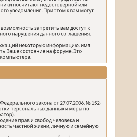
дники посчитают недостоверной или
го уведомления. При этом к вам могут
 возможность запретить вам доступ к
зного нарушения данного соглашения.
держащий некоторую информацию: имя
ть Ваше состояние на форуме. Это
 компьютера.
едерального закона от 27.07.2006. № 152-
ботки персональных данных и меры по
атор).
юдение прав и свобод человека и
ность частной жизни, личную и семейную