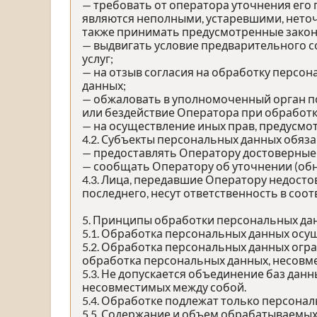
— требовать от оператора уточнения его
являются неполными, устаревшими, неточ
также принимать предусмотренные закон
— выдвигать условие предварительного с
услуг;
— на отзыв согласия на обработку персо
данных;
— обжаловать в уполномоченный орган п
или бездействие Оператора при обработк
— на осуществление иных прав, предусмо
4.2. Субъекты персональных данных обяза
— предоставлять Оператору достоверные 
— сообщать Оператору об уточнении (обн
4.3. Лица, передавшие Оператору недосто
последнего, несут ответственность в соо
5. Принципы обработки персональных да
5.1. Обработка персональных данных осущ
5.2. Обработка персональных данных огр
обработка персональных данных, несовме
5.3. Не допускается объединение баз дан
несовместимых между собой.
5.4. Обработке подлежат только персонал
5.5. Содержание и объем обрабатываемых