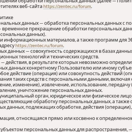
ношении обработки персональных данных (далее — Полит
тителях веб-сайта
https://zentec.ru/forum
.
литике
ональных данных — обработка персональных данных с п
— временное прекращение обработки персональных данн
сональных данных).
х и информационных материалов, а также программ для 
 адресу
https://zentec.ru/forum
.
ых данных — совокупность содержащихся в базах данны
онных технологий и технических средств.
 — действия, в результате которых невозможно определ
х данных конкретному Пользователю или иному субъек
юбое действие (операция) или совокупность действий (о
ания таких средств с персональными данными, включая с
ение, изменение), извлечение, использование, передачу
даление, уничтожение персональных данных.
муниципальный орган, юридическое или физическое лицо
ществляющие обработку персональных данных, а также
ых данных, подлежащих обработке, действия (операции
рмация, относящаяся прямо или косвенно к определенно
субъектом персональных данных для распространения, —