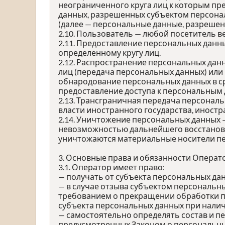
неограниченного круга лиц к которым пр
данных, разрешенных субъектом персона
(далее — персональные данные, разрешен
2.10. Пользователь — любой посетитель в
2.11. Предоставление персональных данн
определенному кругу лиц.
2.12. Распространение персональных дан
лиц (передача персональных данных) или
обнародование персональных данных в с
предоставление доступа к персональным
2.13. Трансграничная передача персонал
власти иностранного государства, иност
2.14. Уничтожение персональных данных 
невозможностью дальнейшего восстанов
уничтожаются материальные носители п
3. Основные права и обязанности Операт
3.1. Оператор имеет право:
— получать от субъекта персональных д
— в случае отзыва субъектом персональны
требованием о прекращении обработки п
субъекта персональных данных при налич
— самостоятельно определять состав и п
предусмотренных Законом о персональных