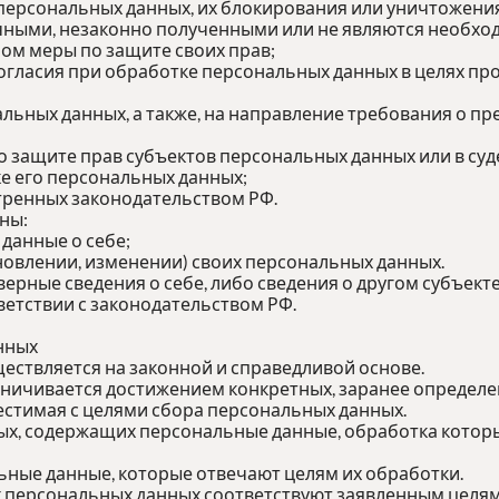
 персональных данных, их блокирования или уничтожения
ными, незаконно полученными или не являются необход
ом меры по защите своих прав;
огласия при обработке персональных данных в целях про
нальных данных, а также, на направление требования о 
о защите прав субъектов персональных данных или в су
е его персональных данных;
тренных законодательством РФ.
ны:
данные о себе;
овлении, изменении) своих персональных данных.
верные сведения о себе, либо сведения о другом субъект
тветствии с законодательством РФ.
нных
ествляется на законной и справедливой основе.
аничивается достижением конкретных, заранее определен
стимая с целями сбора персональных данных.
ных, содержащих персональные данные, обработка которы
ьные данные, которые отвечают целям их обработки.
 персональных данных соответствуют заявленным целям