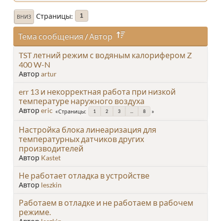
Страницы
1
ВНИЗ
Тема сообщения
/
Автор
TST летний режим с водяным калорифером Z
400 W-N
Автор
artur
err 13 и некорректная работа при низкой
температуре наружного воздуха
Автор
eric
Страницы
1
2
3
...
8
Настройка блока линеаризация для
температурных датчиков других
производителей
Автор
Kastet
Не работает отладка в устройстве
Автор
leszkin
Работаем в отладке и не работаем в рабочем
режиме.