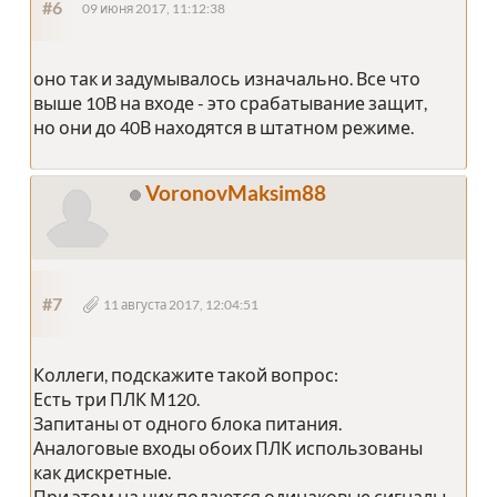
#6
09 июня 2017, 11:12:38
оно так и задумывалось изначально. Все что
выше 10В на входе - это срабатывание защит,
но они до 40В находятся в штатном режиме.
VoronovMaksim88
#7
11 августа 2017, 12:04:51
Коллеги, подскажите такой вопрос:
Есть три ПЛК М120.
Запитаны от одного блока питания.
Аналоговые входы обоих ПЛК использованы
как дискретные.
При этом на них подаются одинаковые сигналы,