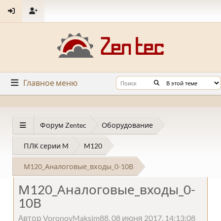
Главное меню
Форум Zentec
Оборудование
ПЛК серии M
M120
М120_Аналоговые_входы_0-10В
М120_Аналоговые_входы_0-
10В
Автор VoronovMaksim88, 08 июня 2017, 14:13:08