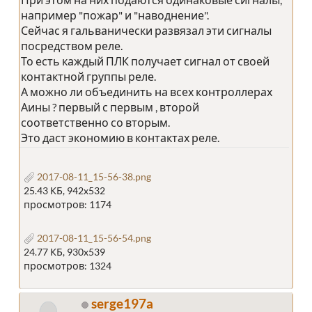
например "пожар" и "наводнение".
Сейчас я гальванически развязал эти сигналы
посредством реле.
То есть каждый ПЛК получает сигнал от своей
контактной группы реле.
А можно ли объединить на всех контроллерах
Аины ? первый с первым , второй
соответственно со вторым.
Это даст экономию в контактах реле.
2017-08-11_15-56-38.png
25.43 КБ, 942x532
просмотров: 1174
2017-08-11_15-56-54.png
24.77 КБ, 930x539
просмотров: 1324
serge197a