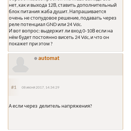
нет, как и выхода 12В, ставить дополнительный
блок питания жаба душит. Напрашивается
очень не стопудовое решение, подавать через
реле потенциал GND или 24 Vdc.
И вот вопрос: выдержит ли вход 0-10В если на
нём будет постоянно висеть 24 Vdc, и что он
покажет при этом ?
automat
#1
08 июня 2017, 14:34:29
А если через делитель напряжения?