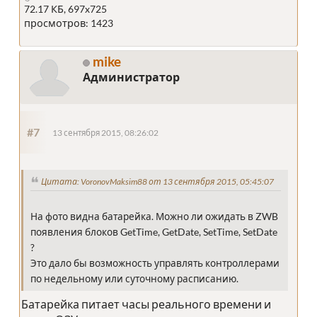
72.17 КБ, 697x725
просмотров: 1423
mike
Администратор
#7
13 сентября 2015, 08:26:02
Цитата: VoronovMaksim88 от 13 сентября 2015, 05:45:07
На фото видна батарейка. Можно ли ожидать в ZWB
появления блоков GetTime, GetDate, SetTime, SetDate
?
Это дало бы возможность управлять контроллерами
по недельному или суточному расписанию.
Батарейка питает часы реального времени и