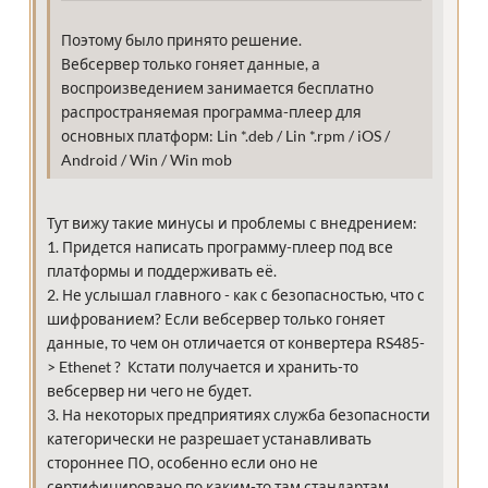
Поэтому было принято решение.
Вебсервер только гоняет данные, а
воспроизведением занимается бесплатно
распространяемая программа-плеер для
основных платформ: Lin *.deb / Lin *.rpm / iOS /
Android / Win / Win mob
Тут вижу такие минусы и проблемы с внедрением:
1. Придется написать программу-плеер под все
платформы и поддерживать её.
2. Не услышал главного - как с безопасностью, что с
шифрованием? Если вебсервер только гоняет
данные, то чем он отличается от конвертера RS485-
> Ethenet ? Кстати получается и хранить-то
вебсервер ни чего не будет.
3. На некоторых предприятиях служба безопасности
категорически не разрешает устанавливать
стороннее ПО, особенно если оно не
сертифицировано по каким-то там стандартам