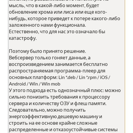
мысль, что в какой-либо момент, будет
обновление хрома или лиса или еще кого-
нибудь, которое приведет к потере какого-либо
заложенного нами функционала.
Естественно, что для нас это означало бы
катастрофу.
Поэтому было принято решение.
Вебсервер только гоняет данные, а
воспроизведением занимается бесплатно
распространяемая программа-плеер для
основных платформ: Lin *.deb / Lin *.rpm / iOS /
Android / Win / Win mob
У этого подхода есть однозначный плюс: можно
сильно понизить требования к процессору
сервера и количеству ОЗУ и флеш памяти.
Следовательно, можно получить
энергоэффективную дешевую машину и
строить на ее основе крайне сложные
распределенные и отказоустойчивые системы