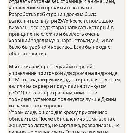
отдавать готовые веб страницы с анимацией,
управлением и прочими плюшками.
Разработка веб страниц должна была
выполняться внутри ZWorkbench с помощью
визуального редактора (написать который, в
принципе, не сложно и был/есть очень
хороший задел и куча наработок/идей). И все
было бы удобно и красиво... Если бы не одно
обстоятельство.
Мы накидали простецкий интерфейс
управления приточкой для хрома на андроиде.
HTML накидали руками, адаптировали под хром,
залили на сервер и получили картинку (см
pic001). Отклик прекрасный, ничего не
тормозит, установка повинуется лучше Джина
из лампы, - все хорошо.
Утром следующего дня хрому приспичило
обновиться. После обновления хрома все так
же шустро летало, но картинка, развалилась. Не
сильно, но развалилась. Это натолкнуло на