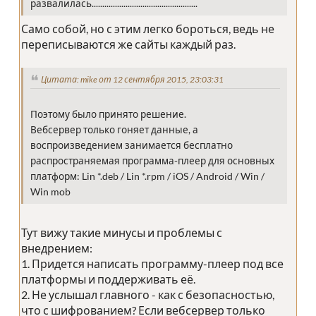
развалилась..................................................
Само собой, но с этим легко бороться, ведь не
переписываются же сайты каждый раз.
Цитата: mike от 12 сентября 2015, 23:03:31
Поэтому было принято решение.
Вебсервер только гоняет данные, а
воспроизведением занимается бесплатно
распространяемая программа-плеер для основных
платформ: Lin *.deb / Lin *.rpm / iOS / Android / Win /
Win mob
Тут вижу такие минусы и проблемы с
внедрением:
1. Придется написать программу-плеер под все
платформы и поддерживать её.
2. Не услышал главного - как с безопасностью,
что с шифрованием? Если вебсервер только