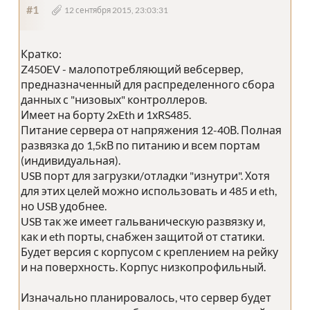
#1
12 сентября 2015, 23:03:31
Кратко:
Z450EV - малопотребляющий вебсервер,
предназначенный для распределенного сбора
данных с "низовых" контроллеров.
Имеет на борту 2xEth и 1хRS485.
Питание сервера от напряжения 12-40В. Полная
развязка до 1,5кВ по питанию и всем портам
(индивидуальная).
USB порт для загрузки/отладки "изнутри". Хотя
для этих целей можно использовать и 485 и eth,
но USB удобнее.
USB так же имеет гальваническую развязку и,
как и eth порты, снабжен защитой от статики.
Будет версия с корпусом с креплением на рейку
и на поверхность. Корпус низкопрофильный.
Изначально планировалось, что сервер будет