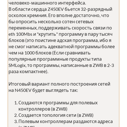
человеко-машинного интерфейса.
В области сердца Z450EV бьется 32-разрядный
осколок кремния. Его вполне достаточно, что
бы опросить несколько сотен сетевых
переменных, поддерживать скорость связи по
eth 100Mbs и "крутить" программу в пару тысяч
блоков (это поистине адская программа, ибо я
не смог написать адекватной программы более
чем на 1000 блоков (Если сравнивать
популярные программные продукты типа
SMLogix, то программы, написанные в ZWB в 2-3
раза компактнее).
Итоговый вариант полного построения сетей
на N450EV будет выглядеть так:
Создаются программы для полевых
контроллеров (в ZWB)
Создается топология сети (в ZWB)
Полевым контроллерам раздаются адреса