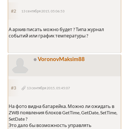
#2
13 сентября 2015, 05:06:53
А архив писать можно будет ? Типа журнал
событий или график температуры ?
VoronovMaksim88
#3
13 сентября 2015, 05:45:07
На фото видна батарейка. Можно ли ожидать в
ZWB появления блоков GetTime, GetDate, SetTime,
SetDate ?
Это дало бы возможность управлять