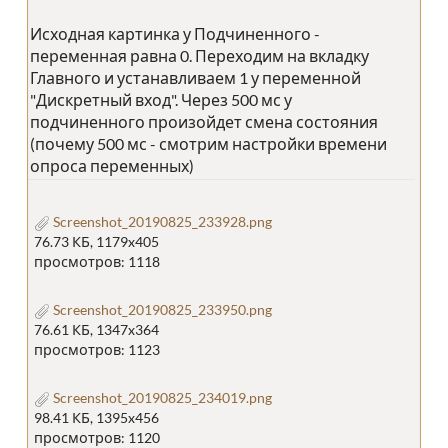
Исходная картинка у Подчиненного -
переменная равна 0. Переходим на вкладку
Главного и устанавливаем 1 у переменной
"Дискретный вход". Через 500 мс у
подчиненного произойдет смена состояния
(почему 500 мс - смотрим настройки времени
опроса переменных)
Screenshot_20190825_233928.png
76.73 КБ, 1179x405
просмотров: 1118
Screenshot_20190825_233950.png
76.61 КБ, 1347x364
просмотров: 1123
Screenshot_20190825_234019.png
98.41 КБ, 1395x456
просмотров: 1120