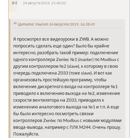
#4
24 августа 2019, 21:40:02
Цитата: Vlad от 24 августа 2019, 16:28:45
Я просмотрел все видеоуроки в ZWB. А можно
попросить сделать еще один? Было бы крайне
интересно, разобрать такой пример: подключение
одного контроллера Zentec №1 (master) по Modbus с
другим контроллером №2 (slave), к которому в свою
очередь подключена Z033 (тоже slave). И вот как
организовать простейшую программу, чтобы
включение дискретного входа на контроллере №1
приводило к включению выхода на №2, изменение
скорости вентилятора на Z033, приводило к
изменению аналогового выхода на №1 и т.п. А еще
бы было интересно посмотреть связки
контроллеров Zentec по Modbus с новыми модулями
ввода-вывода, например с ПЛК M244. Очень прошу.
Пожалуйста.