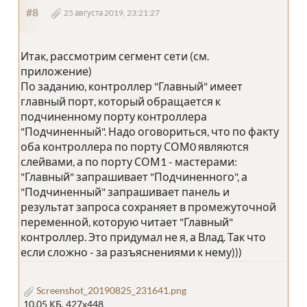
#8
25 августа 2019, 23:21:27
Итак, рассмотрим сегмент сети (см.
приложение)
По заданию, контроллер "Главный" имеет
главный порт, который обращается к
подчиненному порту контроллера
"Подчиненный". Надо оговориться, что по факту
оба контроллера по порту СОМ0 являются
слейвами, а по порту СОМ1 - мастерами:
"Главный" запрашивает "Подчиненного", а
"Подчиненный" запрашивает панель и
результат запроса сохраняет в промежуточной
переменной, которую читает "Главный"
контроллер. Это придумал не я, а Влад. Так что
если сложно - за разъяснениями к нему)))
Screenshot_20190825_231641.png
10.05 КБ, 427x448