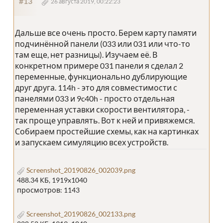
#13
26 августа 2019, 00:22:23
Дальше все очень просто. Берем карту памяти
подчинённой панели (033 или 031 или что-то
там еще, нет разницы). Изучаем её. В
конкретном примере 031 панели я сделал 2
переменные, функционально дублирующие
друг друга. 114h - это для совместимости с
панелями 033 и 9c40h - просто отдельная
переменная уставки скорости вентилятора, -
так проще управлять. Вот к ней и привяжемся.
Собираем простейшие схемы, как на картинках
и запускаем симуляцию всех устройств.
Screenshot_20190826_002039.png
488.34 КБ, 1919x1040
просмотров: 1143
Screenshot_20190826_002133.png