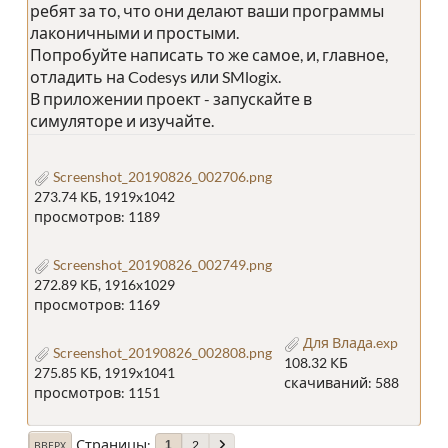
ребят за то, что они делают ваши программы
лаконичными и простыми.
Попробуйте написать то же самое, и, главное,
отладить на Codesys или SMlogix.
В приложении проект - запускайте в
симуляторе и изучайте.
Screenshot_20190826_002706.png
273.74 КБ, 1919x1042
просмотров: 1189
Screenshot_20190826_002749.png
272.89 КБ, 1916x1029
просмотров: 1169
Для Влада.exp
Screenshot_20190826_002808.png
108.32 КБ
275.85 КБ, 1919x1041
скачиваний: 588
просмотров: 1151
Страницы
2
1
ВВЕРХ