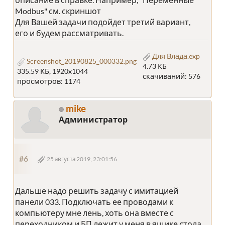
Modbus" см. скриншот
Для Вашей задачи подойдет третий вариант,
его и будем рассматривать.
Для Влада.exp
Screenshot_20190825_000332.png
4.73 КБ
335.59 КБ, 1920x1044
скачиваний: 576
просмотров: 1174
mike
Администратор
#6
25 августа 2019, 23:01:56
Дальше надо решить задачу с имитацией
панели 033. Подключать ее проводами к
компьютеру мне лень, хоть она вместе с
переходником и БП лежит у меня в ящике стола.