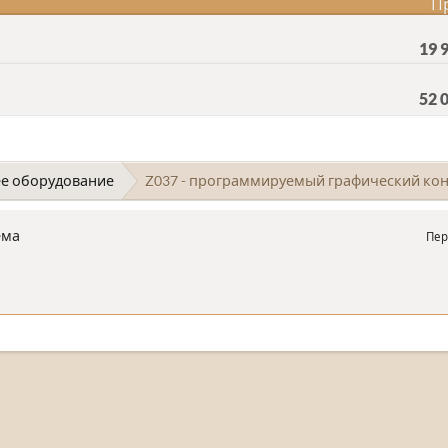
П
19 
52 
е оборудование
Z037 - программируемый графический кон
ема
Пер