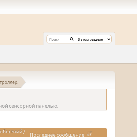
троллер.
вной сенсорной панелью.
общений
/
Последнее сообщение