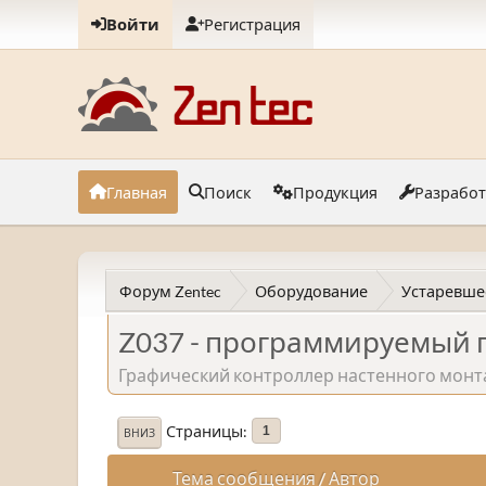
Войти
Регистрация
Главная
Поиск
Продукция
Разрабо
Форум Zentec
Оборудование
Устаревше
Z037 - программируемый 
Графический контроллер настенного монтаж
Страницы
1
ВНИЗ
Тема сообщения
/
Автор