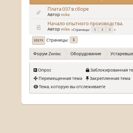
Плата 037 в сборе
Автор
mike
Начало опытного производства.
Автор
mike
Страницы
1
2
3
Страницы
1
ВВЕРХ
Форум Zentec
Оборудование
Устаревше
Опрос
Заблокированная т
Перемещенная тема
Закрепленная тема
Тема, которую вы отслеживаете