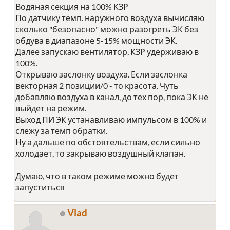
Водяная секция на 100% КЗР
По датчику темп. наружного воздуха вычисляю
сколько "безопасно" можно разогреть ЭК без
обдува в диапазоне 5-15% мощности ЭК.
Далее запускаю вентилятор, КЗР удерживаю в
100%.
Открываю заслонку воздуха. Если заслонка
векторная 2 позиции/0 - то красота. Чуть
добавляю воздуха в канал, до тех пор, пока ЭК не
выйдет на режим.
Выход ПИ ЭК устанавливаю импульсом в 100% и
слежу за темп обратки.
Ну а дальше по обстоятельствам, если сильно
холодает, то закрываю воздушный клапан.
Думаю, что в таком режиме можно будет
запуститься
Vlad