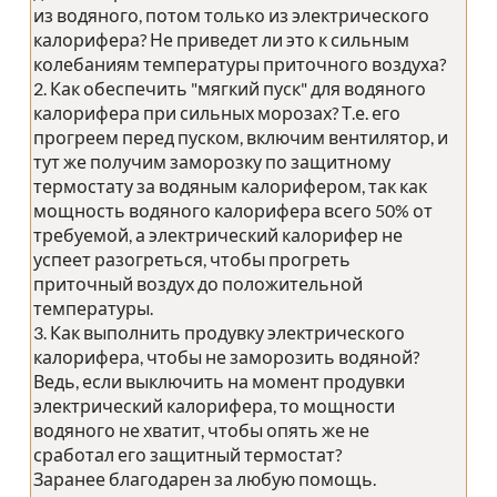
из водяного, потом только из электрического
калорифера? Не приведет ли это к сильным
колебаниям температуры приточного воздуха?
2. Как обеспечить "мягкий пуск" для водяного
калорифера при сильных морозах? Т.е. его
прогреем перед пуском, включим вентилятор, и
тут же получим заморозку по защитному
термостату за водяным калорифером, так как
мощность водяного калорифера всего 50% от
требуемой, а электрический калорифер не
успеет разогреться, чтобы прогреть
приточный воздух до положительной
температуры.
3. Как выполнить продувку электрического
калорифера, чтобы не заморозить водяной?
Ведь, если выключить на момент продувки
электрический калорифера, то мощности
водяного не хватит, чтобы опять же не
сработал его защитный термостат?
Заранее благодарен за любую помощь.