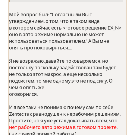
Мой вопрос был: "Согласны ли Вы с
утверждением, о том, что в таком виде,
в котором сейчас есть <готовое решение EX_N>
оно в авто режиме нормально не может
использоваться пользователем." А Вы мне
опять про поковыряться....
Я не возражаю, давайте поковыряемся, но
постольку поскольку задействован там будет
не только этот макрос, а еще несколько
подсистем, то мне одному это не под силу. О
чем я опять же
оговорился.
И я все таки не понимаю почему сам по себе
Zentec так равнодушен к нерабочим решениям.
Простите, но я уже устал доказывать всем, что
нет рабочего авто режима в готовом проекте
,
( ни с какой логикой работы ).