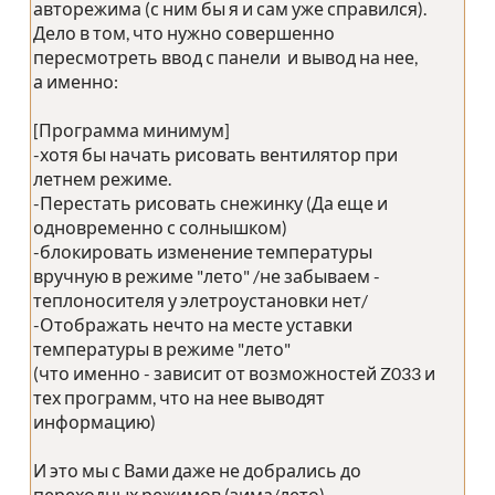
авторежима (с ним бы я и сам уже справился).
Дело в том, что нужно совершенно
пересмотреть ввод с панели и вывод на нее,
а именно:
[Программа минимум]
-хотя бы начать рисовать вентилятор при
летнем режиме.
-Перестать рисовать снежинку (Да еще и
одновременно с солнышком)
-блокировать изменение температуры
вручную в режиме "лето" /не забываем -
теплоносителя у элетроустановки нет/
-Отображать нечто на месте уставки
температуры в режиме "лето"
(что именно - зависит от возможностей Z033 и
тех программ, что на нее выводят
информацию)
И это мы с Вами даже не добрались до
переходных режимов (зима/лето),