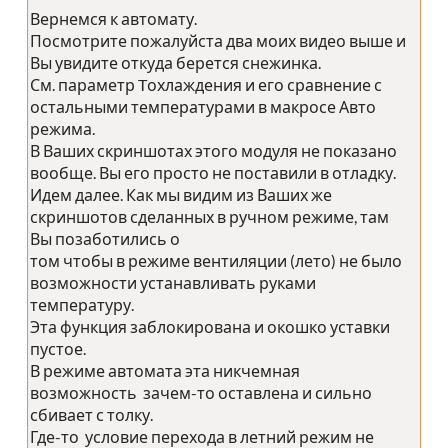
Вернемся к автомату.
Посмотрите пожалуйста два моих видео выше и
Вы увидите откуда берется снежинка.
См. параметр Tохлаждения и его сравнение с
остальными температурами в макросе Авто
режима.
В Ваших скриншотах этого модуля не показано
вообще. Вы его просто не поставили в отладку.
Идем далее. Как мы видим из Ваших же
скриншотов сделанных в ручном режиме, там
Вы позаботились о
том чтобы в режиме вентиляции (лето) не было
возможности устанавливать руками
температуру.
Эта функция заблокирована и окошко уставки
пустое.
В режиме автомата эта никчемная
возможность зачем-то оставлена и сильно
сбивает с толку.
Где-то условие перехода в летний режим не