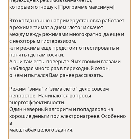
которые я отношу к [Программе максимум]
Это когда ночью например установка работает
в режиме "зима", а днем "лето" и скачет
между между режимами многократно, да еще и
с некоторым гистерезисом.
-эти режимы еще предстоит оттестировать и
понять где там косяки.
А они там есть, поверьте. Я их своими глазами
наблюдал много раз в переходный сезон,
о чем и пытался Вам ранее рассказать.
Режим "зима" и "зима-лето" дело совсем
непростое. Начинаются вопросы
энергоэффективности.
Один неверный алгоритм и попадалово на
хорошие деньги при электронагреве. Особенно
в
масштабах целого здания.