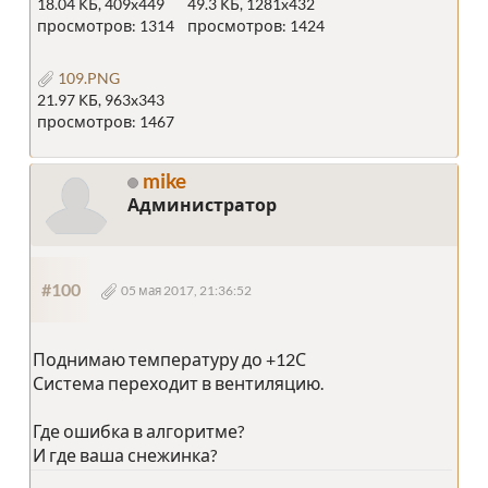
18.04 КБ, 409x449
49.3 КБ, 1281x432
просмотров: 1314
просмотров: 1424
109.PNG
21.97 КБ, 963x343
просмотров: 1467
mike
Администратор
#100
05 мая 2017, 21:36:52
Поднимаю температуру до +12С
Система переходит в вентиляцию.
Где ошибка в алгоритме?
И где ваша снежинка?