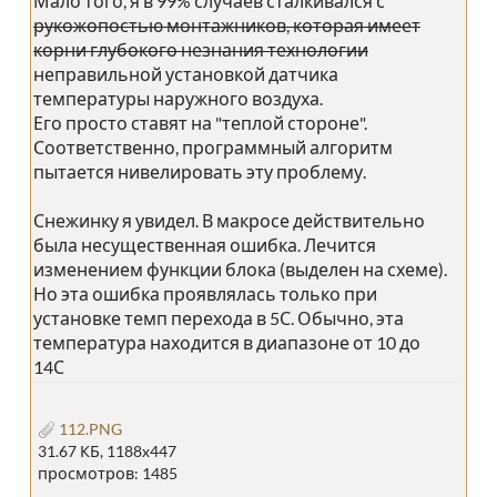
Мало того, я в 99% случаев сталкивался с
рукожопостью монтажников, которая имеет
корни глубокого незнания технологии
неправильной установкой датчика
температуры наружного воздуха.
Его просто ставят на "теплой стороне".
Соответственно, программный алгоритм
пытается нивелировать эту проблему.
Снежинку я увидел. В макросе действительно
была несущественная ошибка. Лечится
изменением функции блока (выделен на схеме).
Но эта ошибка проявлялась только при
установке темп перехода в 5С. Обычно, эта
температура находится в диапазоне от 10 до
14С
112.PNG
31.67 КБ, 1188x447
просмотров: 1485