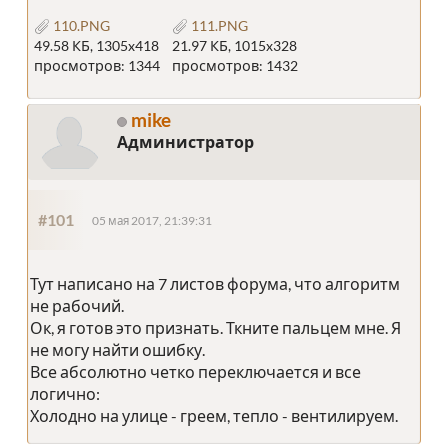
110.PNG
111.PNG
49.58 КБ, 1305x418
21.97 КБ, 1015x328
просмотров: 1344
просмотров: 1432
mike
Администратор
#101
05 мая 2017, 21:39:31
Тут написано на 7 листов форума, что алгоритм
не рабочий.
Ок, я готов это признать. Ткните пальцем мне. Я
не могу найти ошибку.
Все абсолютно четко переключается и все
логично:
Холодно на улице - греем, тепло - вентилируем.