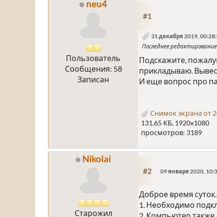
neu4
#1
31 декабря 2019, 00:28
Последнее редактирование
Пользователь
Подскажите, пожалу
Сообщения: 58
прикладываю. Вывес
Записан
И еще вопрос про па
Снимок экрана от 20
131.65 КБ, 1920x1080
просмотров: 3189
Nikolai
#2
09 января 2020, 10:
Доброе время суток
1. Необходимо подкл
Старожил
2. Компьютер также 