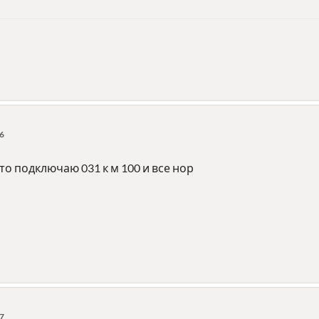
56
то подключаю 031 к м 100 и все нор
47