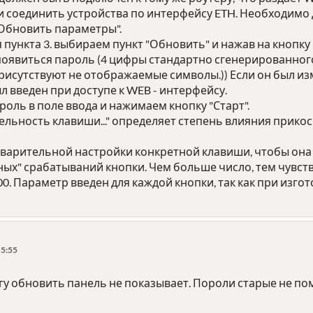
ети соединить устройства по интерфейсу ETH. Необходим
"Обновить параметры".
 пункта 3. выбираем пункт "Обновить" и нажав на кнопку
появиться пароль (4 цифры стандартно сгенерированного
рисутствуют не отображаемые символы.)) Если он был изм
ыл введен при доступе к WEB - интерфейсу.
роль в поле ввода и нажимаем кнопку "Старт".
ельность клавиши..." определяет степень влияния прико
варительной настройки конкретной клавиши, чтобы она 
ных" срабатываний кнопки. Чем больше число, тем чувс
0. Параметр введен для каждой кнопки, так как при изг
55:55
гу обновить панель не показывает. Пороли старые не п