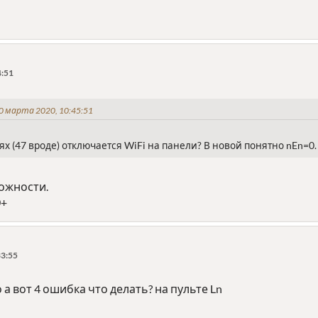
4:51
0 марта 2020, 10:45:51
ях (47 вроде) отключается WiFi на панели? В новой понятно nEn=0.
можности.
0+
33:55
а вот 4 ошибка что делать? на пульте Ln