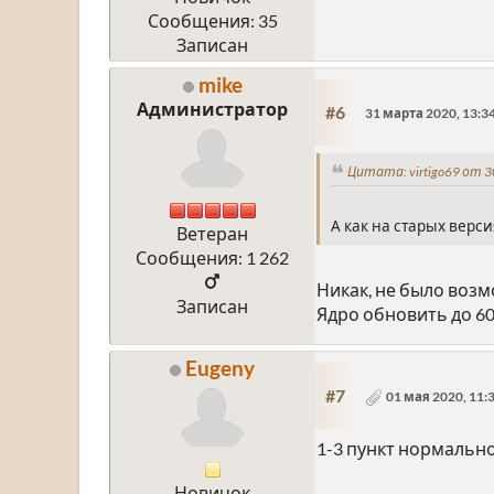
Сообщения: 35
Записан
mike
Администратор
#6
31 марта 2020, 13:3
Цитата: virtigo69 от 3
А как на старых верси
Ветеран
Сообщения: 1 262
Никак, не было воз
Записан
Ядро обновить до 6
Eugeny
#7
01 мая 2020, 11:
1-3 пункт нормально 
Новичок