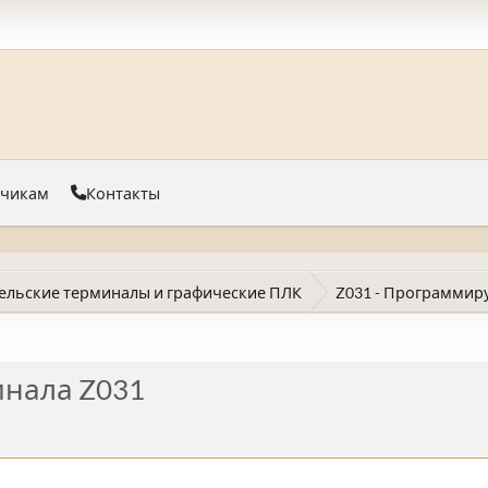
тчикам
Контакты
ельские терминалы и графические ПЛК
Z031 - Программир
инала Z031