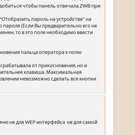
о добиться чтобы панель отвечала ZWB при
 "Отобразить пароль на устройстве" на
 пароля (Если Вы предварительно его не
енен, то в это поле необходимо ввести
сновения пальца оператора к полю
срабатывала от прикосновения, но и
твительнее клавиша. Максимальная
отовлении невозможно сделать все кнопки
омню не для WEP интерфейса не для самой