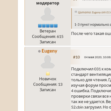
модератор
Цитата: Eugeny от 01 
1-3 пункт нормально а
Ветеран
После чего такая о
Сообщения: 615
Записан
Eugeny
#10
04 мая 2020, 10:08
Подключил 031 к ком
стандарт вентиляци
Новичок
только для чтения. 
Сообщения: 13
изучая форум просма
Записан
4 ошибка. Подключил
проверки связи все
так же не удается. 
52.cbin загрузил. Н