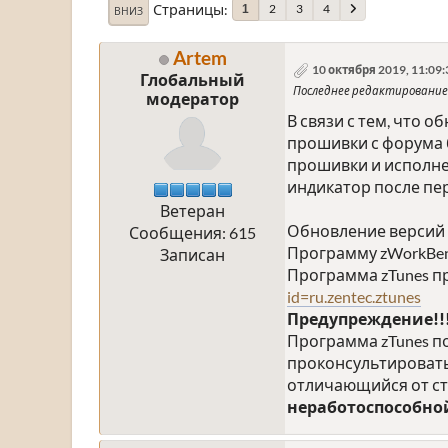
Страницы
2
3
4
1
ВНИЗ
Artem
10 октября 2019, 11:09:
Глобальный
Последнее редактирование
модератор
В связи с тем, что 
прошивки с форума 
прошивки и исполнен
индикатор после пе
Ветеран
Обновление версий 
Сообщения: 615
Программу zWorkBen
Записан
Программа zTunes пр
id=ru.zentec.ztunes
Предупреждение!!
Программа zTunes п
проконсультироватьс
отличающийся от ст
неработоспособно