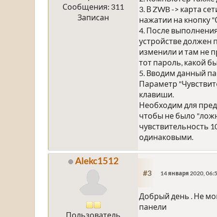
Сообщения: 311
3. В ZWB -> карта с
Записан
нажатии на кнопку 
4. После выполнения
устройстве должен 
изменили и там не п
тот пароль, какой б
5. Вводим данный па
Параметр "Чувствит
клавиши.
Необходим для пред
чтобы не было "лож
чувствительность 10
одинаковыми.
Alekc1512
#3
14 января 2020, 06:
Добрый день . Не мо
панели
Пользователь