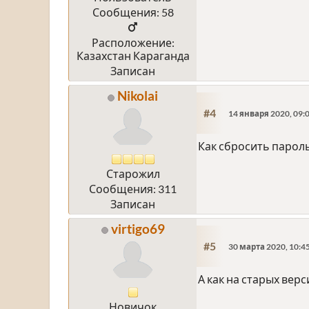
Сообщения: 58
Расположение:
Казахстан Караганда
Записан
Nikolai
#4
14 января 2020, 09:
Как сбросить парол
Старожил
Сообщения: 311
Записан
virtigo69
#5
30 марта 2020, 10:4
А как на старых верс
Новичок