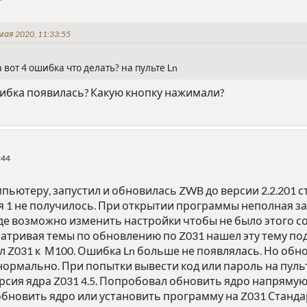
мая 2020, 11:33:55
 вот 4 ошибка что делать? на пульте Ln
шибка появилась? Какую кнопку нажимали?
:44
пьютеру, запустил и обновилась ZWB до версии 2.2.201
я 1 не получилось. При открытии программы неполная з
Где возможно изменить настройки чтобы не было этого с
тривая темы по обновлению по Z031 нашел эту тему подкл
 Z031 к М100. Ошибка Ln больше не появлялась. Но обно
 нормально. При попытки вывести код или пароль на пу
Версия ядра Z031 4.5. Попробовал обновить ядро напрямую
о обновить ядро или установить программу на Z031 Станда