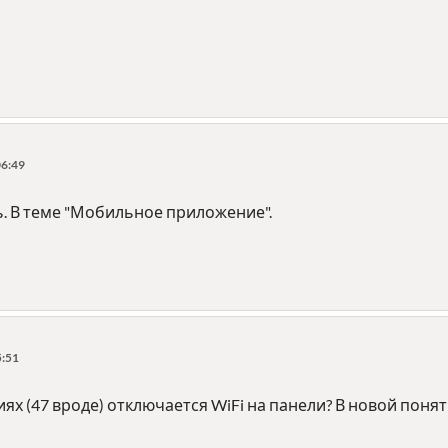
06:49
ь. В теме "Мобильное приложение".
5:51
иях (47 вроде) отключается WiFi на панели? В новой понят