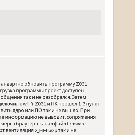
 стандартно обновить программу Z031
агрузка программы проект доступен
ообщения так и не разобрался. Затем
ючил к wi -fi Z031 и ПК прошел 1-3 пункт
вить ядро или ПО так и не вышло. При
льте информацию не выводит, сопряжения
 через браузер скачал файл firmware-
рт вентиляция 2_HMI.exp так и не