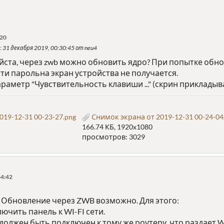
:20
: 31 декабря 2019, 00:30:45 от neu4
йста, через zwb можно обновить ядро? При попытке обно
ти парольна экран устройства не получается.
раметр "Чувствительность клавиши ..." (скрин прикладываю
19-12-31 00-23-27.png
Снимок экрана от 2019-12-31 00-24-04
166.74 КБ, 1920x1080
просмотров: 3029
34:42
. Обновление через ZWB возможно. Для этого:
ючить панель к WI-FI сети.
должен быть подключен к тому же роутеру, что раздает WI