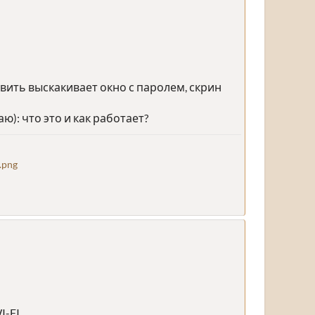
вить выскакивает окно с паролем, скрин
): что это и как работает?
.png
-FI.