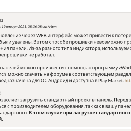
32
: 19 января 2021, 08:36:08 от Artem
обновление через WEB интерфейс может привести к потер
были удалены. В этом способе прошивки невозможно пр
ия панели. Из-за разного типа индикатора, используемо
репрошивки не работал.
панелей можно произвести с помощью программу zWorkB
ch можно скачать на форуме в соответствующем разде
едназначена для ОС Андроид и доступна в Play Market.
htt
!
озволяет загрузить стандартный проект в панель. Перед
я с производителем оборудования, так как в вашу пане
андартного.
В этом случае при загрузке стандартного
й
.