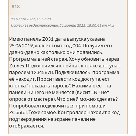
#18
21 марта 2022, 15:57:23
Последнее редактирование
: 21 марта 2022, 18:00:43 от Max
Имею панель Z031, дата выпуска указана
25.06.2019, далее стоит код 004. Получил его
давно-давно как только они появились.
Программа в ней старая. Хочу обновить через
Ztunes. Подключился к ней как к точке доступа с
паролем 12345678. Подключилось, программа
её находит. Просит ввести код доступа, ест
кнопка "показать пароль". Нажимаю ее - на
панели ничего не меняется (висит LN - нет
опроса от мастера). Что с ней можно сделать?
Попробовал подключиться при помоши
ZContol. Тоже самое. Контроллер находит а код
подтверждения на экране панели не
отображается.