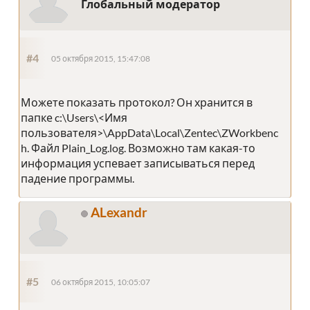
Глобальный модератор
#4
05 октября 2015, 15:47:08
Можете показать протокол? Он хранится в
папке c:\Users\<Имя
пользователя>\AppData\Local\Zentec\ZWorkbenc
h. Файл Plain_Log.log. Возможно там какая-то
информация успевает записываться перед
падение программы.
ALexandr
#5
06 октября 2015, 10:05:07