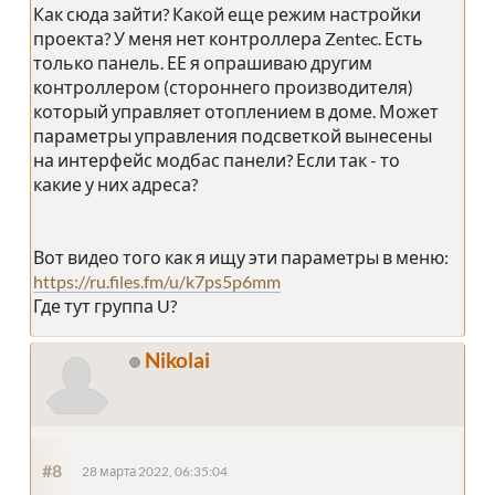
Как сюда зайти? Какой еще режим настройки
проекта? У меня нет контроллера Zentec. Есть
только панель. ЕЕ я опрашиваю другим
контроллером (стороннего производителя)
который управляет отоплением в доме. Может
параметры управления подсветкой вынесены
на интерфейс модбас панели? Если так - то
какие у них адреса?
Вот видео того как я ищу эти параметры в меню:
https://ru.files.fm/u/k7ps5p6mm
Где тут группа U?
Nikolai
#8
28 марта 2022, 06:35:04