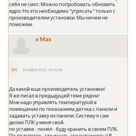
себя не смог. Можно попробовать обновить
ядро. Но это необходимо "утрясать" только с
производителем установки. Мы ничем не
поможем.
Max
#4
26 марта 2022, 10:40:06
Да какой еще производитель установки!
Я же писал в предыдущей теме рядом!
Мне надо управлять температурой в
помещении по показаниям датчка с панели и
задавать уставку из панели. Систему я сам
делаю ПЛК у меня свой.
по уставке - понял - буду хранить в своем ПЛК.
По подсветке... где искать эти параметры? В