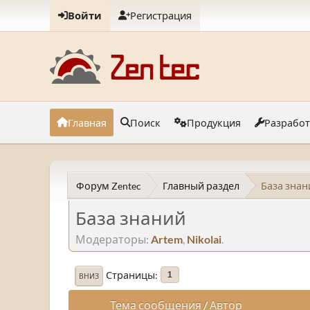
Войти
Регистрация
Главная
Поиск
Продукция
Разрабо
Форум Zentec
Главный раздел
База знан
База знаний
Модераторы:
Artem
,
Nikolai
.
Страницы
1
ВНИЗ
Тема сообщения
/
Автор