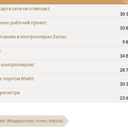
П
рте сети не отвечает.
30 
ntec рабочий проект.
10 
чанию в контроллерах Zentec.
9 
.
34 
 контроллеров!
28 
с портом RS485
20 
 регистре
23 
ний
(Модераторы:
Artem
,
Nikolai
)