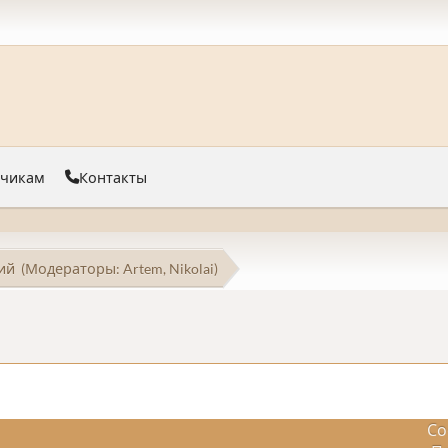
тчикам
Контакты
ий
(Модераторы:
Artem
,
Nikolai
)
Со