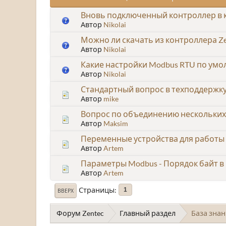
Вновь подключенный контроллер в ка
Автор
Nikolai
Можно ли скачать из контроллера Ze
Автор
Nikolai
Какие настройки Modbus RTU по умол
Автор
Nikolai
Стандартный вопрос в техподдержку
Автор
mike
Вопрос по объединению нескольких
Автор
Maksim
Переменные устройства для работы 
Автор
Artem
Параметры Modbus - Порядок байт в
Автор
Artem
Страницы
1
ВВЕРХ
Форум Zentec
Главный раздел
База зна