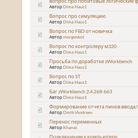
вопрос про побитовые логические 
Автор
Dima Haus1
Вопрос про симуляцию
Автор
Dima Haus1
Вопрос по FBD от новичка
Автор
morgenkot
Вопрос по контролеру м320
Автор
Dima Haus1
Просьба по доработке zWorkbench
Автор
Dima Haus1
Вопрос по ST
Автор
Dima Haus1
Баг zWorkbench 2.4.268-b63
Автор
Dima Haus1
Формирование отчета пинов ввода/
Автор
DmitriAndreev
Перенос переменных
Автор
Khanas
Подключение к компьютеру.