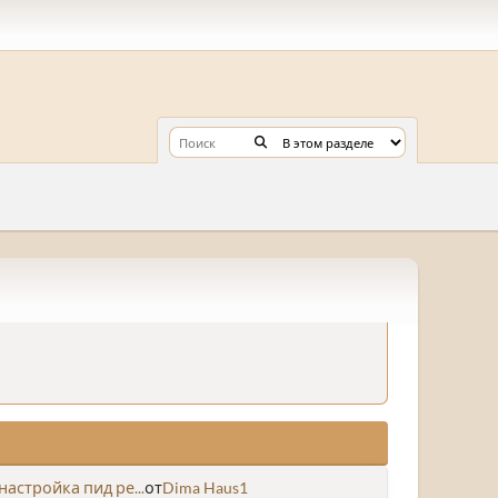
настройка пид ре...
от
Dima Haus1