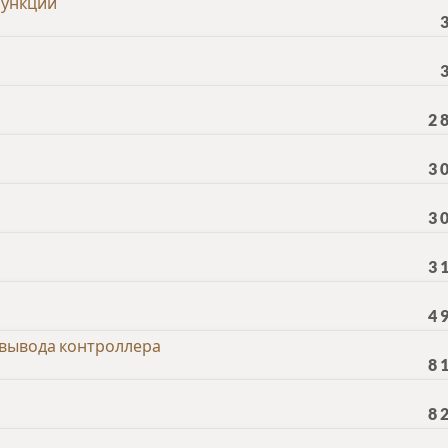
функции
2 
3 
3 
3 
4 
вывода контроллера
8 
8 