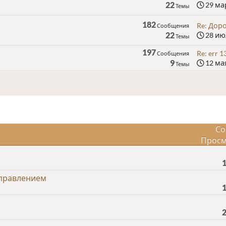
22
29 мар
Темы
182
Re: Дор
Сообщения
22
28 июл
Темы
197
Re: err 
Сообщения
9
12 мая
Темы
Со
Просм
управлением