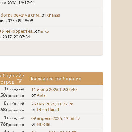
та 2026, 19:17:51
оботка режима сим...
от
Khanas
я 2025, 09:48:09
13 и некорректна...
от
mike
 2017, 20:07:34
общений
/
Последнее сообщение
отров
1
11 июня 2026, 09:33:40
Сообщений
150
от
Aidar
Просмотров
0
25 мая 2026, 11:32:28
Сообщений
168
от
Dima Haus1
Просмотров
1
09 апреля 2026, 19:56:57
Сообщений
276
от
Nikolai
Просмотров
1