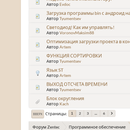
Автор
Evdoc
Загрузка программы bin с андроид н
Автор
Tyumentsev
Светодиод! Как им управлять!
Автор
VoronovMaksim88
Оптимизация загрузки проекта в ко
Автор
Artem
ФУНКЦИЯ СОРТИРОВКИ
Автор
Tyumentsev
Язык ST
Автор
Artem
ВЫХОД ОТСЧЕТА ВРЕМЕНИ
Автор
Tyumentsev
Блок округления
Автор
Kach
Страницы
2
3
...
6
1
ВВЕРХ
Форум Zentec
Программное обеспечение