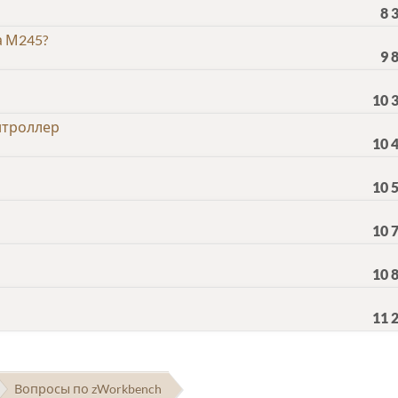
8 
а М245?
9 
10 
нтроллер
10 
10 
10 
10 
11 
Вопросы по zWorkbench