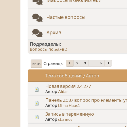
Макросы и библиотеки
Частые вопросы
Архив
Подразделы
Вопросы по zetFBD
Страницы
2
3
...
6
1
ВНИЗ
Тема сообщения
/
Автор
Новая версия 2.4.277
Автор
Aidar
Панель Z037 вопрос про элементы 
Автор
Dima Haus1
Запись в переменную
Автор
starmos