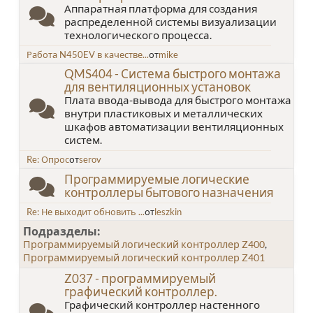
Аппаратная платформа для создания
распределенной системы визуализации
технологического процесса.
Работа N450EV в качестве...
от
mike
QMS404 - Система быстрого монтажа
для вентиляционных установок
Плата ввода-вывода для быстрого монтажа
внутри пластиковых и металлических
шкафов автоматизации вентиляционных
систем.
Re: Опрос
от
serov
Программируемые логические
контроллеры бытового назначения
Re: Не выходит обновить ...
от
leszkin
Подразделы
Программируемый логический контроллер Z400
Программируемый логический контроллер Z401
Z037 - программируемый
графический контроллер.
Графический контроллер настенного