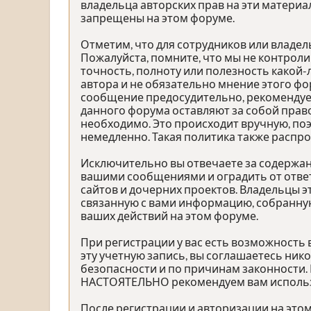
владельца авторских прав на эти материа
запрещены на этом форуме.
Отметим, что для сотрудников или владе
Пожалуйста, помните, что мы не контроли
точность, полноту или полезность како
автора и не обязательно мнение этого фо
сообщение предосудительно, рекомендуе
данного форума оставляют за собой право
необходимо. Это происходит вручную, по
немедленно. Такая политика также распр
Исключительно вы отвечаете за содержа
вашими сообщениями и оградить от ответ
сайтов и дочерних проектов. Владельцы 
связанную с вами информацию, собранную
ваших действий на этом форуме.
При регистрации у вас есть возможность
эту учетную запись, вы соглашаетесь ник
безопасности и по причинам законности.
НАСТОЯТЕЛЬНО рекомендуем вам использов
После регистрации и авторизации на это