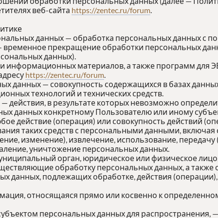
ношении обработки персональных данных (далее — Полит
тителях веб-сайта
https://zentec.ru/forum
.
литике
ональных данных — обработка персональных данных с п
— временное прекращение обработки персональных данн
сональных данных).
х и информационных материалов, а также программ для 
 адресу
https://zentec.ru/forum
.
ых данных — совокупность содержащихся в базах данны
онных технологий и технических средств.
 — действия, в результате которых невозможно определ
х данных конкретному Пользователю или иному субъек
юбое действие (операция) или совокупность действий (о
ания таких средств с персональными данными, включая с
ение, изменение), извлечение, использование, передачу
даление, уничтожение персональных данных.
муниципальный орган, юридическое или физическое лицо
ществляющие обработку персональных данных, а также
ых данных, подлежащих обработке, действия (операции
рмация, относящаяся прямо или косвенно к определенно
субъектом персональных данных для распространения, —