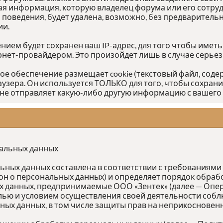
я информация, которую владелец форума или его сотру
едения, будет удалена, возможно, без предварительно
ии.
ием будет сохранен ваш IP-адрес, для того чтобы иметь
ернет-провайдером. Это произойдет лишь в случае серье
ное обеспечение размещает cookie (текстовый файл, со
аузера. Он используется ТОЛЬКО для того, чтобы сохрани
не отправляет какую-либо другую информацию с вашего
нальных данных
ых данных составлена в соответствии с требованиями Ф
кон о персональных данных) и определяет порядок обра
 данных, предпринимаемые ООО «Зентек» (далее — Опер
лью и условием осуществления своей деятельности собл
ных данных, в том числе защиты прав на неприкосновен