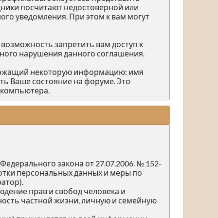
дники посчитают недостоверной или
го уведомления. При этом к вам могут
 возможность запретить вам доступ к
зного нарушения данного соглашения.
держащий некоторую информацию: имя
ть Ваше состояние на форуме. Это
 компьютера.
едерального закона от 27.07.2006. № 152-
ботки персональных данных и меры по
атор).
юдение прав и свобод человека и
ность частной жизни, личную и семейную