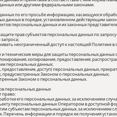
данных или другими федеральными законами.
 данных по его просьбе информацию, касающуюся обрабо
ых данных в порядке, установленном действующим зако
ектов персональных данных и их законных представителе
защите прав субъектов персональных данных по запрос
о запроса;
чивать неограниченный доступ к настоящей Политике в
 и технические меры для защиты персональных данных 
блокирования, копирования, предоставления, распростра
ии персональных данных;
, предоставление, доступ) персональных данных, прекра
х, предусмотренных Законом о персональных данных;
отренные Законом о персональных данных.
тов персональных данных
т право:
аботки его персональных данных, за исключением слу
ъекту персональных данных Оператором в доступной фор
гим субъектам персональных данных, за исключением сл
х. Перечень информации и порядок ее получения устано