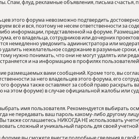
лы. Спам, флуд, рекламные объявления, письма счастья,
льцев этого форума невозможно подтвердить достоверн
руем всё и вся, поэтому не несем ответственности за с
й-либо информации, представленной на форуме. Разме
рума, его владельца, сотрудников или дочерних проектов
тся немедленно уведомить администратора или модерато
 удалить нежелательное содержание в разумные сроки, е
этому нужно понимать, что они не могут удалять или ре
остраняется и на информацию в профилях пользователей
ние размещаемых вами сообщений. Кроме того, вы согл
ственности за него владельцев этого форума, его сотру
этого форума также оставляют за собой право раскрыть 
 на этом форуме) в случае официальной жалобы или суд
 выбрать имя пользователя. Рекомендуется выбирать осм
огда не передавать ваш пароль какому-либо другому лицу
 Вы также соглашаетесь НИКОГДА НЕ использовать учетну
ать сложный и уникальный пароль для своей учетной з
м форуме вы сможете внести подробные сведения в свой 