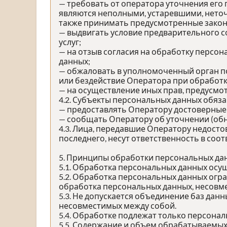
— требовать от оператора уточнения его
являются неполными, устаревшими, неточ
также принимать предусмотренные закон
— выдвигать условие предварительного с
услуг;
— на отзыв согласия на обработку персо
данных;
— обжаловать в уполномоченный орган п
или бездействие Оператора при обработк
— на осуществление иных прав, предусмо
4.2. Субъекты персональных данных обяза
— предоставлять Оператору достоверные 
— сообщать Оператору об уточнении (обн
4.3. Лица, передавшие Оператору недосто
последнего, несут ответственность в соо
5. Принципы обработки персональных да
5.1. Обработка персональных данных осущ
5.2. Обработка персональных данных огр
обработка персональных данных, несовме
5.3. Не допускается объединение баз дан
несовместимых между собой.
5.4. Обработке подлежат только персонал
5.5. Содержание и объем обрабатываемых