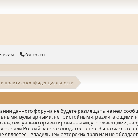
тчикам
Контакты
 и политика конфиденциальности
овании данного форума не будете размещать на нем соо
льными, вульгарными, непристойными, разжигающими не
ознь, сексуально ориентированными, угрожающими, на
е или Российское законодательство. Вы также соглаш
е являетесь владельцем авторских прав или не облада