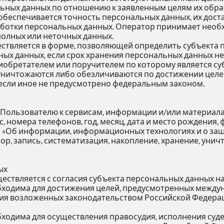
ных данных по отношению к заявленным целям их обра
обеспечивается точность персональных данных, их доста
аботки персональных данных. Оператор принимает необ
олных или неточных данных.
ествляется в форме, позволяющей определить субъекта 
ных данных, если срок хранения персональных данных н
иобретателем или поручителем по которому является су
ичтожаются либо обезличиваются по достижении целей 
 если иное не предусмотрено федеральным законом.
 Пользователю к сервисам, информации и/или материал
 номера телефонов, год, месяц, дата и место рождения,
«Об информации, информационных технологиях и о защи
ор, запись, систематизация, накопление, хранение, ун
ых
ествляется с согласия субъекта персональных данных н
обходима для достижения целей, предусмотренных межд
ния возложенных законодательством Российской Федера
ходима для осуществления правосудия, исполнения судеб