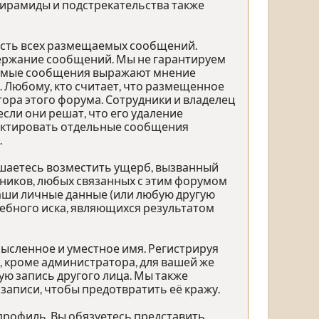
 пирамиды и подстрекательства также
ость всех размещаемых сообщений.
одержание сообщений. Мы не гарантируем
щаемые сообщения выражают мнение
. Любому, кто считает, что размещенное
ра этого форума. Сотрудники и владелец
сли они решат, что его удаление
дактировать отдельные сообщения
.
ашаетесь возместить ущерб, вызванный
дников, любых связанных с этим форумом
ваши личные данные (или любую другую
ебного иска, являющихся результатом
ысленное и уместное имя. Регистрируя
, кроме администратора, для вашей же
ю запись другого лица. Мы также
аписи, чтобы предотвратить её кражу.
профиль. Вы обязуетесь представить