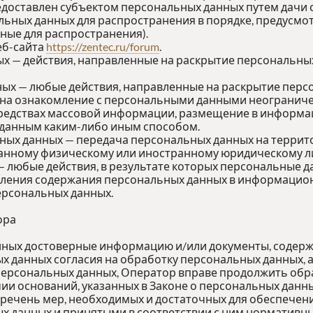
едоставлен субъектом персональных данных путем дачи 
льных данных для распространения в порядке, предусм
ные для распространения).
еб-сайта
https://zentec.ru/forum
.
ых — действия, направленные на раскрытие персональны
ных — любые действия, направленные на раскрытие пер
 на ознакомление с персональными данными неограничен
редствах массовой информации, размещение в информ
 данным каким-либо иным способом.
ьных данных — передача персональных данных на террит
ранному физическому или иностранному юридическому л
— любые действия, в результате которых персональные 
ления содержания персональных данных в информацион
ерсональных данных.
ора
анных достоверные информацию и/или документы, содер
х данных согласия на обработку персональных данных, 
ерсональных данных, Оператор вправе продолжить обра
ии оснований, указанных в Законе о персональных данны
еречень мер, необходимых и достаточных для обеспечен
 данных и принятыми в соответствии с ним нормативны