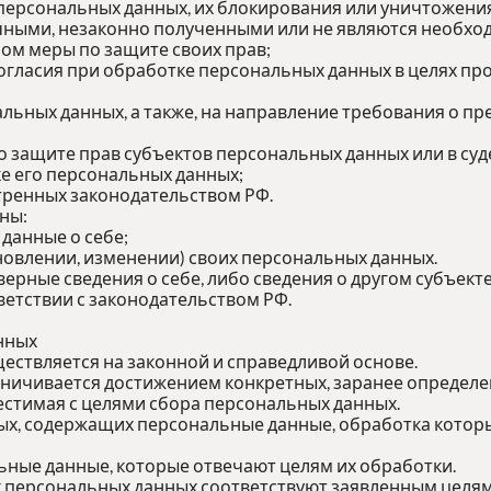
 персональных данных, их блокирования или уничтожения
ными, незаконно полученными или не являются необход
ом меры по защите своих прав;
огласия при обработке персональных данных в целях про
нальных данных, а также, на направление требования о 
о защите прав субъектов персональных данных или в су
е его персональных данных;
тренных законодательством РФ.
ны:
данные о себе;
овлении, изменении) своих персональных данных.
верные сведения о себе, либо сведения о другом субъект
тветствии с законодательством РФ.
нных
ествляется на законной и справедливой основе.
аничивается достижением конкретных, заранее определен
стимая с целями сбора персональных данных.
ных, содержащих персональные данные, обработка которы
ьные данные, которые отвечают целям их обработки.
 персональных данных соответствуют заявленным целям