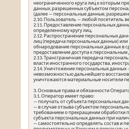
неограниченного круга лиц к которым пр
данных, разрешенных субъектом персона
(далее — персональные данные, разрешен
2.10. Пользователь — любой посетитель в
2.11. Предоставление персональных данн
определенному кругу лиц.
2.12. Распространение персональных дан
лиц (передача персональных данных) или
обнародование персональных данных в с
предоставление доступа к персональным
2.13. Трансграничная передача персонал
власти иностранного государства, иност
2.14. Уничтожение персональных данных 
невозможностью дальнейшего восстанов
уничтожаются материальные носители п
3. Основные права и обязанности Операт
3.1. Оператор имеет право:
— получать от субъекта персональных д
— в случае отзыва субъектом персональны
требованием о прекращении обработки п
субъекта персональных данных при налич
— самостоятельно определять состав и п
предусмотренных Законом о персональных