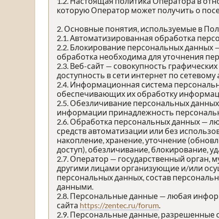
1.2. Настоящая политика Оператора в от
которую Оператор может получить о посе
2. Основные понятия, используемые в По
2.1. Автоматизированная обработка перс
2.2. Блокирование персональных данных 
обработка необходима для уточнения пер
2.3. Веб-сайт — совокупность графически
доступность в сети интернет по сетевому
2.4. Информационная система персональн
обеспечивающих их обработку информаци
2.5. Обезличивание персональных данных
информации принадлежность персональны
2.6. Обработка персональных данных — л
средств автоматизации или без использов
накопление, хранение, уточнение (обновл
доступ), обезличивание, блокирование, у
2.7. Оператор — государственный орган, 
другими лицами организующие и/или осу
персональных данных, состав персональн
данными.
2.8. Персональные данные — любая инфо
сайта
https://zentec.ru/forum
.
2.9. Персональные данные, разрешенные 