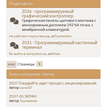
Подразделы
Z036 - программируемый
графический контроллер.
Графическая панель щитового монтажа с
монохромным дисплеем 192*64 точки, с
мембранной клавиатурой.
Не работают порты (выход...
от
Tyumentsev
Z031 - Программируемый настенный
терминал
Re: войти в настройки па...
от
Artem
Страницы
1
ВНИЗ
Тема сообщения
/
Автор
Z037 Ожидайте, идет процесс лицензирования
Автор
yurec87
Z037-05 ЭКРАН
Автор
Tyumentsev