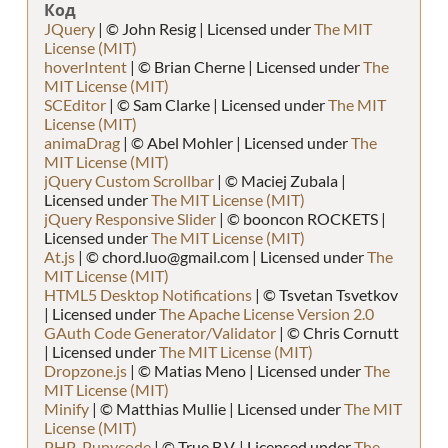
Код
JQuery
| © John Resig | Licensed under
The MIT
License (MIT)
hoverIntent
| © Brian Cherne | Licensed under
The
MIT License (MIT)
SCEditor
| © Sam Clarke | Licensed under
The MIT
License (MIT)
animaDrag
| © Abel Mohler | Licensed under
The
MIT License (MIT)
jQuery Custom Scrollbar
| © Maciej Zubala |
Licensed under
The MIT License (MIT)
jQuery Responsive Slider
| © booncon ROCKETS |
Licensed under
The MIT License (MIT)
At.js
| © chord.luo@gmail.com | Licensed under
The
MIT License (MIT)
HTML5 Desktop Notifications
| © Tsvetan Tsvetkov
| Licensed under
The Apache License Version 2.0
GAuth Code Generator/Validator
| © Chris Cornutt
| Licensed under
The MIT License (MIT)
Dropzone.js
| © Matias Meno | Licensed under
The
MIT License (MIT)
Minify
| © Matthias Mullie | Licensed under
The MIT
License (MIT)
PHP-Punycode
| © True B.V. | Licensed under
The