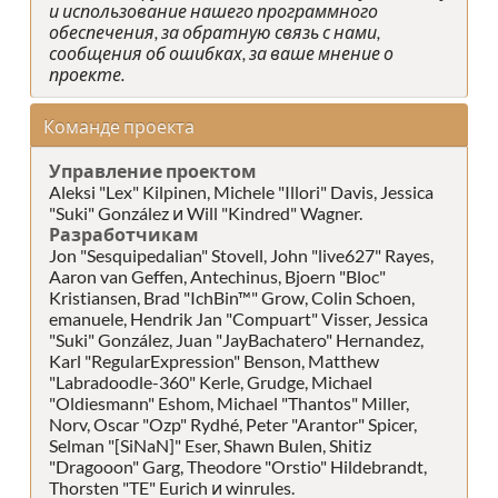
и использование нашего программного
обеспечения, за обратную связь с нами,
сообщения об ошибках, за ваше мнение о
проекте.
Команде проекта
Управление проектом
Aleksi "Lex" Kilpinen, Michele "Illori" Davis, Jessica
"Suki" González и Will "Kindred" Wagner.
Разработчикам
Jon "Sesquipedalian" Stovell, John "live627" Rayes,
Aaron van Geffen, Antechinus, Bjoern "Bloc"
Kristiansen, Brad "IchBin™" Grow, Colin Schoen,
emanuele, Hendrik Jan "Compuart" Visser, Jessica
"Suki" González, Juan "JayBachatero" Hernandez,
Karl "RegularExpression" Benson, Matthew
"Labradoodle-360" Kerle, Grudge, Michael
"Oldiesmann" Eshom, Michael "Thantos" Miller,
Norv, Oscar "Ozp" Rydhé, Peter "Arantor" Spicer,
Selman "[SiNaN]" Eser, Shawn Bulen, Shitiz
"Dragooon" Garg, Theodore "Orstio" Hildebrandt,
Thorsten "TE" Eurich и winrules.