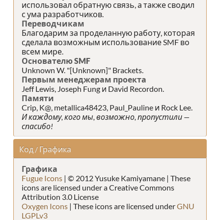
использовал обратную связь, а также сводил
с ума разработчиков.
Переводчикам
Благодарим за проделанную работу, которая
сделала возможным использование SMF во
всем мире.
Основателю SMF
Unknown W. "[Unknown]" Brackets.
Первым менеджерам проекта
Jeff Lewis, Joseph Fung и David Recordon.
Памяти
Crip, K@, metallica48423, Paul_Pauline и Rock Lee.
И каждому, кого мы, возможно, пропустили —
спасибо!
Код / Графика
Графика
Fugue Icons
| © 2012 Yusuke Kamiyamane | These
icons are licensed under a Creative Commons
Attribution 3.0 License
Oxygen Icons
| These icons are licensed under
GNU
LGPLv3