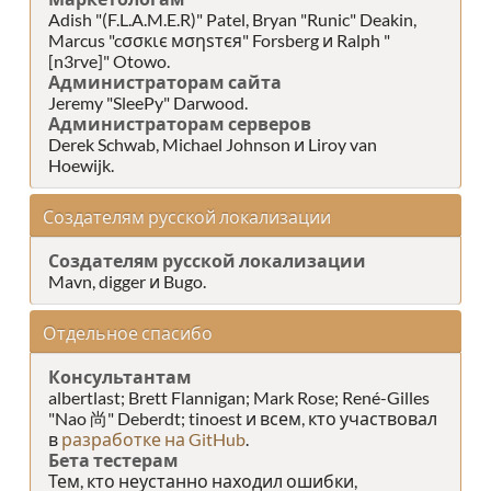
Adish "(F.L.A.M.E.R)" Patel, Bryan "Runic" Deakin,
Marcus "cσσкιє мσηѕтєя" Forsberg и Ralph "
[n3rve]" Otowo.
Администраторам сайта
Jeremy "SleePy" Darwood.
Администраторам серверов
Derek Schwab, Michael Johnson и Liroy van
Hoewijk.
Создателям русской локализации
Создателям русской локализации
Mavn, digger и Bugo.
Отдельное спасибо
Консультантам
albertlast; Brett Flannigan; Mark Rose; René-Gilles
"Nao 尚" Deberdt; tinoest и всем, кто участвовал
в
разработке на GitHub
.
Бета тестерам
Тем, кто неустанно находил ошибки,