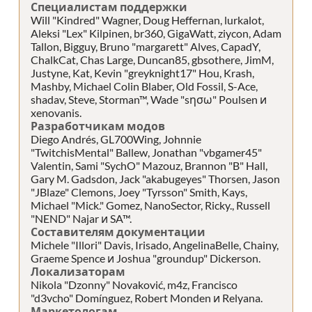
Специалистам поддержки
Will "Kindred" Wagner, Doug Heffernan, lurkalot,
Aleksi "Lex" Kilpinen, br360, GigaWatt, ziycon, Adam
Tallon, Bigguy, Bruno "margarett" Alves, CapadY,
ChalkCat, Chas Large, Duncan85, gbsothere, JimM,
Justyne, Kat, Kevin "greyknight17" Hou, Krash,
Mashby, Michael Colin Blaber, Old Fossil, S-Ace,
shadav, Steve, Storman™, Wade "sησω" Poulsen и
xenovanis.
Разработчикам модов
Diego Andrés, GL700Wing, Johnnie
"TwitchisMental" Ballew, Jonathan "vbgamer45"
Valentin, Sami "SychO" Mazouz, Brannon "B" Hall,
Gary M. Gadsdon, Jack "akabugeyes" Thorsen, Jason
"JBlaze" Clemons, Joey "Tyrsson" Smith, Kays,
Michael "Mick." Gomez, NanoSector, Ricky., Russell
"NEND" Najar и SA™.
Составителям документации
Michele "Illori" Davis, Irisado, AngelinaBelle, Chainy,
Graeme Spence и Joshua "groundup" Dickerson.
Локализаторам
Nikola "Dzonny" Novaković, m4z, Francisco
"d3vcho" Domínguez, Robert Monden и Relyana.
Маркетологам