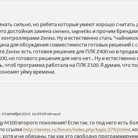
нать сильно, но ребята которые умеют хорошо считать д
 это достойная замена siemens, segnetiks и прочим бренд
контроллерами Zentec. Ну и естественно стать "чайник
дана для обсуждения совместимости готовых решений с с
йте Zentec есть готовое решение для ПЛК Z400 но в продаж
0, но готового решения для него нет... Ну и естественно 
ь, чтоб программа работала на ПЛК Z100. Я думаю, что
экономят уйму времени.
: 19 октября 2019, 16:09:09 от neu4
у M100 второго поколения? Если так, то под него есть б
по ссылке
http://zentec.ru/forum/index.php/topic,374.0.html
, 
, хотя и не обязаны, так как это свободно программируем