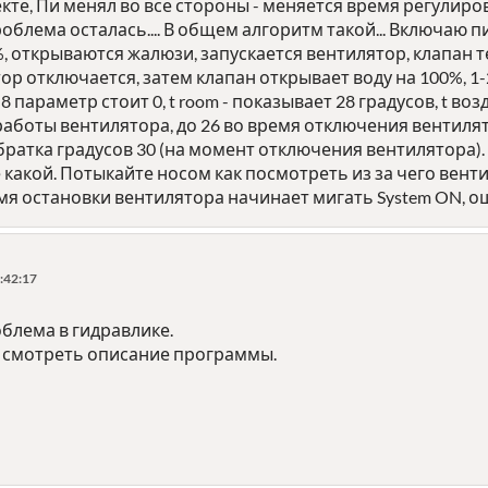
кте, Пи менял во все стороны - меняется время регулир
роблема осталась.... В общем алгоритм такой... Включаю 
, открываются жалюзи, запускается вентилятор, клапан 
тор отключается, затем клапан открывает воду на 100%, 1
 8 параметр стоит 0, t room - показывает 28 градусов, t в
работы вентилятора, до 26 во время отключения вентилят
братка градусов 30 (на момент отключения вентилятора). t
 какой. Потыкайте носом как посмотреть из за чего венти
ремя остановки вентилятора начинает мигать System ON, ош
:42:17
облема в гидравлике.
- смотреть описание программы.