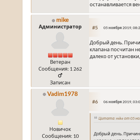
останавливается вен
mike
Администратор
#5
05 ноября 2019, 08:
Добрый день. Причи
клапана посчитан не
далеко от установк
Ветеран
Сообщения: 1 262
Записан
Vadim1978
#6
06 ноября 2019, 03:
Цитата: mike от 05 но
Новичок
Добрый день. Причин 
Сообщения: 10