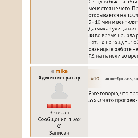
Сегодня был на объе
меняется не чего. П
открывается на 100%
5 - 10 мин и вентиля
Датчика t улицы нет,
48 во время начала 
нет, но на "ощупь" о
разницы в работе не
P.S. на панели во в
mike
Администратор
#10
08 ноября 2019, 18
Я же говорю, что пр
SYS ON это прогрев 
Ветеран
Сообщения: 1 262
Записан