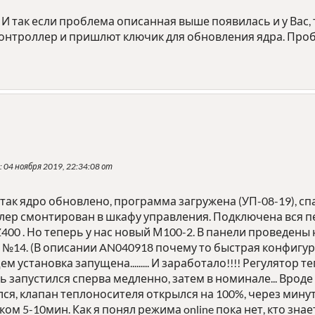
 И так если проблема описанная выше появилась и у Вас, 
контроллер и пришлют ключик для обновления ядра. Проб
: 04 ноября 2019, 22:34:08 от
 так ядро обновлено, программа загружена (УП-08-19), сп
лер смонтирован в шкафу управления. Подключена вся п
400 . Но теперь у нас новый М100-2. В панели проведены
14. (В описании AN040918 почему то быстрая конфигурац
ем установка запущена......... И заработало!!!! Регулято
ь запустился сперва медленно, затем в номинале... Вроде 
ся, клапан теплоносителя открылся на 100%, через минуту
тком 5-10мин. Как я понял режима online пока нет, кто зн