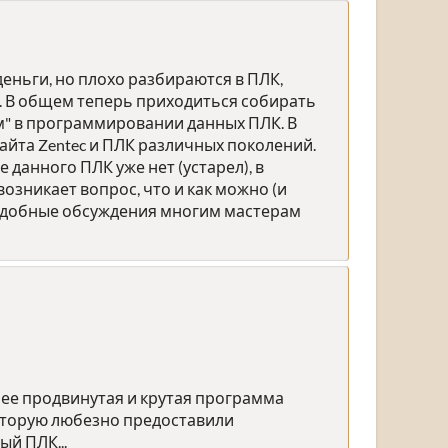
еньги, но плохо разбираются в ПЛК,
ам. В общем теперь приходиться собирать
ом" в программировании данных ПЛК. В
айта Zentec и ПЛК различных поколений.
е данного ПЛК уже нет (устарел), в
возникает вопрос, что и как можно (и
 подобные обсуждения многим мастерам
олее продвинутая и крутая программа
которую любезно предоставили
ый ПЛК...