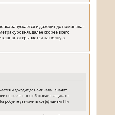
овка запускается и доходит до номинала -
етрах уровня), далее скорее всего
и клапан открывается на полную.
кается и доходит до номинала - значит
ее скорее всего срабатывает защита от
 Попробуйте увеличить коэффициент П и