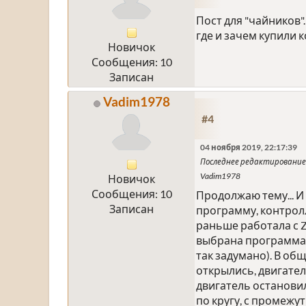
Пост для "чайников".
где и зачем купили 
Новичок
Сообщения: 10
Записан
Vadim1978
#4
04 ноября 2019, 22:17:39
Последнее редактирование
Vadim1978
Новичок
Сообщения: 10
Продолжаю тему... И
Записан
программу, контрол
раньше работала с Z
выбрана программа №
так задумано). В общ
открылись, двигател
двигатель остановил
по кругу, с промежу