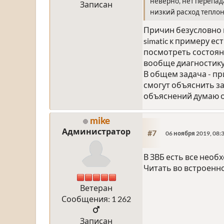
неверно, нет перепад
Записан
низкий расход теплон
Причин безусловно м
simatic к примеру е
посмотреть состояни
вообще диагностику 
В общем задача - пр
смогут объяснить за
объяснений думаю об
mike
Администратор
#7
06 ноября 2019, 08:
В ЗВБ есть все нео
Читать во встроенно
Ветеран
Сообщения: 1 262
Записан