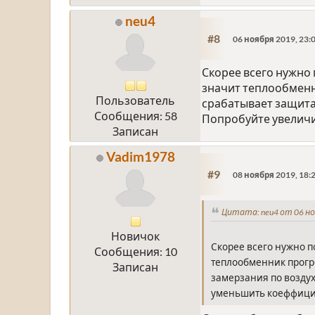
neu4
#8
06 ноября 2019, 23:
Скорее всего нужно 
значит теплообменни
Пользователь
срабатывает защита 
Сообщения: 58
Попробуйте увелич
Записан
Vadim1978
#9
08 ноября 2019, 18:
Цитата: neu4 от 06 но
Новичок
Скорее всего нужно п
Сообщения: 10
теплообменник прогре
Записан
замерзания по воздух
уменьшить коеффици