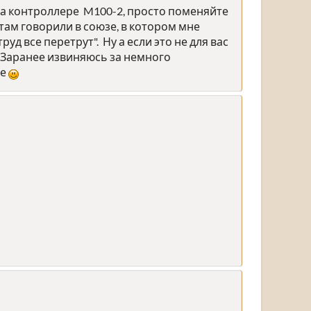
на контроллере M100-2, просто поменяйте
там говорили в союзе, в котором мне
д все перетрут". Ну а если это не для вас
 Заранее извиняюсь за немного
ве