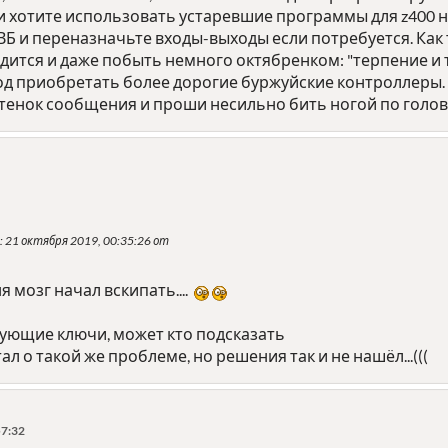
ки хотите использовать устаревшие программы для z400 
ВБ и переназначьте входы-выходы если потребуется. Как 
ится и даже побыть немного октябренком: "терпение и тру
од приобретать более дорогие буржуйские контроллеры.
тенок сообщения и проши несильно бить ногой по голо
: 21 октября 2019, 00:35:26 от
ня мозг начал вскипать....
вующие ключи, может кто подсказать
ал о такой же проблеме, но решения так и не нашёл...(((
57:32