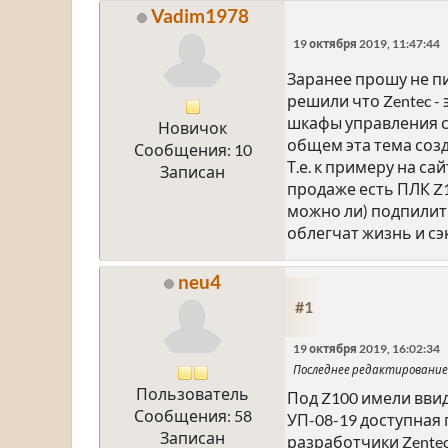
Vadim1978
19 октября 2019, 11:47:44
Заранее прошу не пи
решили что Zentec -
шкафы управления с 
Новичок
общем эта тема соз
Сообщения: 10
Т.е. к примеру на са
Записан
продаже есть ПЛК Z10
можно ли) подпилит
облегчат жизнь и с
neu4
#1
19 октября 2019, 16:02:34
Последнее редактирование
Пользователь
Под Z100 имели ввид
Сообщения: 58
УП-08-19 доступная 
Записан
разработчики Zentec