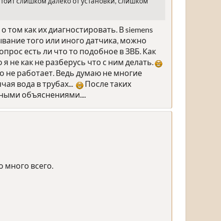
 стоит слишком далеко от установки, слишком
о том как их диагностировать. В siemens
тывание того или иного датчика, можно
рос есть ли что то подобное в ЗВБ. Как
я не как не разберусь что с ним делать.
о не работает. Ведь думаю не многие
ая вода в трубах...
После таких
ными объяснениями....
о много всего.