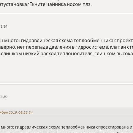
тустановка? Ткните чайника носом плз.
23:34
н много: гидравлическая схема теплообменника спроекти
верно, нет перепада давления в гидросистеме, клапан сто
и, слишком низкий расход теплоносителя, слишком высок
02:30
ября 2019, 08:23:34
много: гидравлическая схема теплообменника спроектирована и 