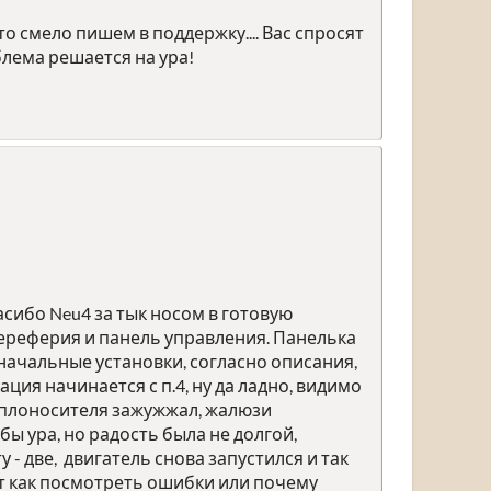
то смело пишем в поддержку.... Вас спросят
лема решается на ура!
асибо Neu4 за тык носом в готовую
ереферия и панель управления. Панелька
 начальные установки, согласно описания,
ия начинается с п.4, ну да ладно, видимо
р теплоносителя зажужжал, жалюзи
бы ура, но радость была не долгой,
 - две, двигатель снова запустился и так
ает как посмотреть ошибки или почему