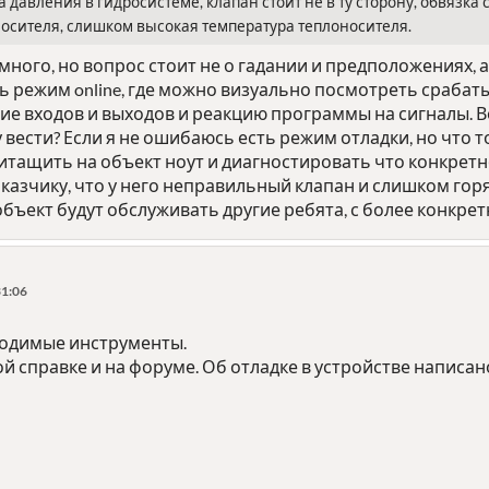
а давления в гидросистеме, клапан стоит не в ту сторону, обвязка
осителя, слишком высокая температура теплоносителя.
ного, но вопрос стоит не о гадании и предположениях, а 
сть режим online, где можно визуально посмотреть сраба
е входов и выходов и реакцию программы на сигналы. Воп
вести? Если я не ошибаюсь есть режим отладки, но что то 
итащить на объект ноут и диагностировать что конкретн
казчику, что у него неправильный клапан и слишком горяч
ъект будут обслуживать другие ребята, с более конкрет
31:06
бходимые инструменты.
й справке и на форуме. Об отладке в устройстве написан