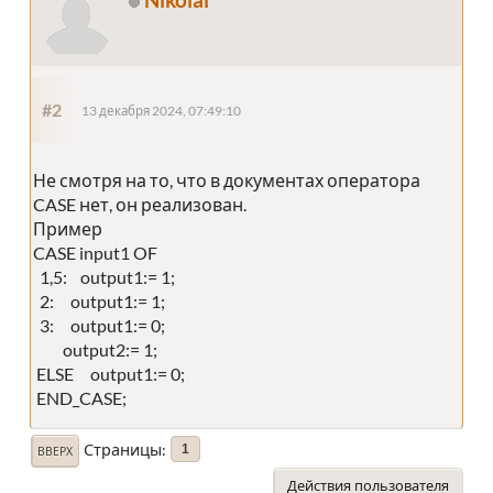
#2
13 декабря 2024, 07:49:10
Не смотря на то, что в документах оператора
CASE нет, он реализован.
Пример
CASE input1 OF
1,5: output1:= 1;
2: output1:= 1;
3: output1:= 0;
output2:= 1;
ELSE output1:= 0;
END_CASE;
Страницы
1
ВВЕРХ
Действия пользователя