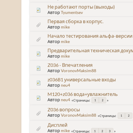
Не работают порты (выходы)
Автор
Tyumentsev
Первая сборка в корпус.
Автор
mike
Начало тестирования альфа-версии
Автор
mike
Предварительная техническая доку
Автор
mike
Z036 - Впечатления
Автор
VoronovMaksim88
z036B1 универсальные входы
Автор
neu4
M120+z036 вода+увлажнитель
Автор
neu4
Страницы
1
2
Z036 вопросы
Автор
VoronovMaksim88
Страницы
1
2
Дисплей
Автор
mike
Страницы
1
2
3