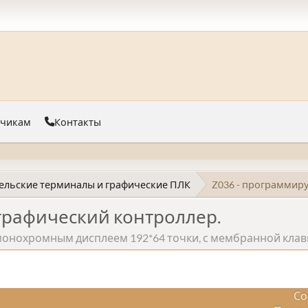
тчикам
Контакты
ельские терминалы и графические ПЛК
Z036 - программир
графический контроллер.
монохромным дисплеем 192*64 точки, с мембранной клав
Со