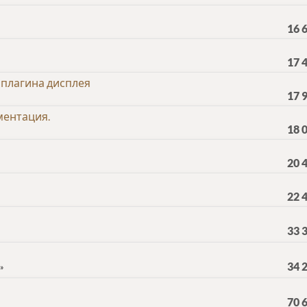
16 
17 
 плагина дисплея
17 
ментация.
18 
20 
22 
33 
34 
70 