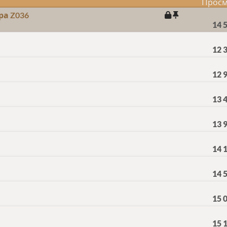
Просм
ра Z036
14 
12 
12 
13 
13 
14 
14 
15 
15 