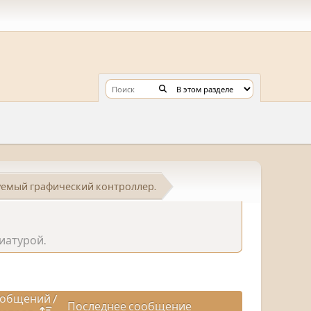
уемый графический контроллер.
иатурой.
общений
/
Последнее сообщение