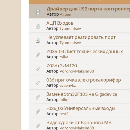
Драйвер для USB порта контролле
Автор
Artem
АЦП Входов
Автор
Tyumentsev
Не успевает реагировать порт
Автор
Tyumentsev
Z036-04 Лист технических данных
Автор
mike
Z036+3xM120
Автор
VoronovMaksim88
036 приточка электрокалорифер
Автор
evgenykz
Замена Stm32F103 на Gigadevice
Автор
mike
z036_03 Универсальные входы
Автор
neu4
Видеоуроки от Воронова МВ
Автор
VoronovMaksim88