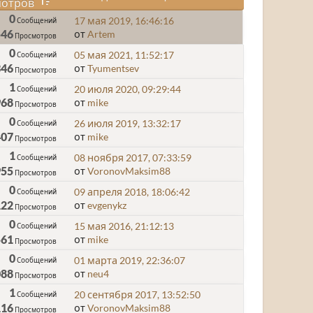
отров
0
17 мая 2019, 16:46:16
Сообщений
546
от
Artem
Просмотров
0
05 мая 2021, 11:52:17
Сообщений
346
от
Tyumentsev
Просмотров
1
20 июля 2020, 09:29:44
Сообщений
968
от
mike
Просмотров
0
26 июля 2019, 13:32:17
Сообщений
407
от
mike
Просмотров
1
08 ноября 2017, 07:33:59
Сообщений
955
от
VoronovMaksim88
Просмотров
0
09 апреля 2018, 18:06:42
Сообщений
122
от
evgenykz
Просмотров
0
15 мая 2016, 21:12:13
Сообщений
561
от
mike
Просмотров
0
01 марта 2019, 22:36:07
Сообщений
088
от
neu4
Просмотров
1
20 сентября 2017, 13:52:50
Сообщений
116
от
VoronovMaksim88
Просмотров