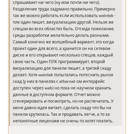
спрашивает ни чего (ну или почти ни чего).
Разделение труда задумано правильно. Примерно
так же можно работать если использовать weintek -
плк один пишет, визуализацию другой. Нельзя же
спецом во всех областях быть. Отсюда пожелание,
среды разработки желательно делать разными.
Самый конечно же волшебный вариант, это когда
проект один для всего, а хранится он на сетевом
диске и его открывают несколько спецов, каждый
свою часть. Один ПЛК программирует, второй
визуализацию для панели пишет, а третий скаду
делает. Хотя weintek попытались потеснить рынок
скад (у них в панелях с ethernet-ом интерфейс
доступен через web) но пока не научили хранить
данные в доступном формате. Отчет можно
сгенерировать и посмотреть, но не распечатать. У
меня давно идея витает, сделать скаду что бы на
панели крутилась. Так и продавать легче, а то за
непонятные лицензии не очень-то хотят платить.