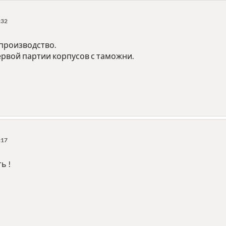
:32
производство.
рвой партии корпусов с таможни.
:17
ь !