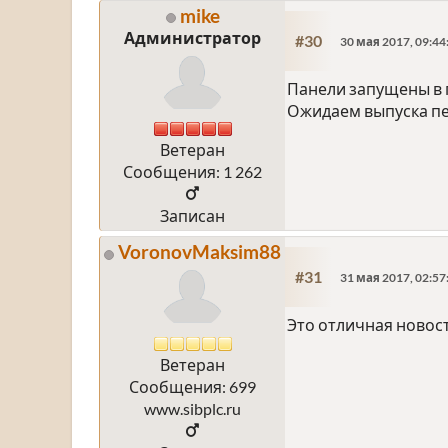
mike
Администратор
#30
30 мая 2017, 09:44
Панели запущены в 
Ожидаем выпуска пе
Ветеран
Сообщения: 1 262
Записан
VoronovMaksim88
#31
31 мая 2017, 02:57
Это отличная новост
Ветеран
Сообщения: 699
www.sibplc.ru