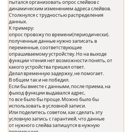
пытался организовать опрос слейвов с
динамическим изменением адреса слейвов.
Столкнулся с трудностью распределения
данных.
К примеру:
опрос провожу по времени(периодически).
полученные данные нужно записать в
переменные, соответствующие
опрашиваемому устройству. Но на выходе
функции чтения нет возможности понять, от
какого устройства пришел ответ.
Делал временную задержку, не помогает.
В общем так и не победил.
Если бы вместе с данными, после приема, на
фыход функции выдавался адрес,
то все было бы проще. Можно было бы
использовать в условной записи.
Или поделитесь советом, как сделать эту
условную запись с гарантией, что данные
от нужного слейва запишутся в нужную
переменную.