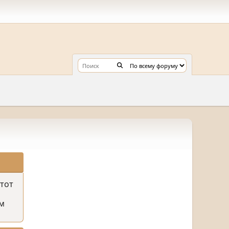
этот
м