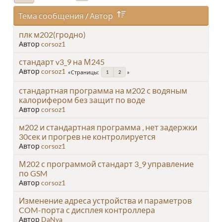
Тема сообщения
/
Автор
плк м202(гродно)
Автор
corsoz1
стандарт v3_9 на М245
Автор
corsoz1
Страницы
1
2
стандартная программа на м202 с водяным
калорифером без защит по воде
Автор
corsoz1
м202 и стандартная программа , нет задержки
30сек и прогрев не контролируется
Автор
corsoz1
М202 с программой стандарт 3_9 управление
по GSM
Автор
corsoz1
Изменение адреса устройства и параметров
COM-порта с дисплея контроллера
Автор
DaNya