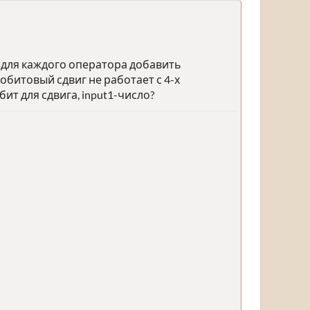
о для каждого оператора добавить
побитовый сдвиг не работает с 4-х
т для сдвига, input1-число?