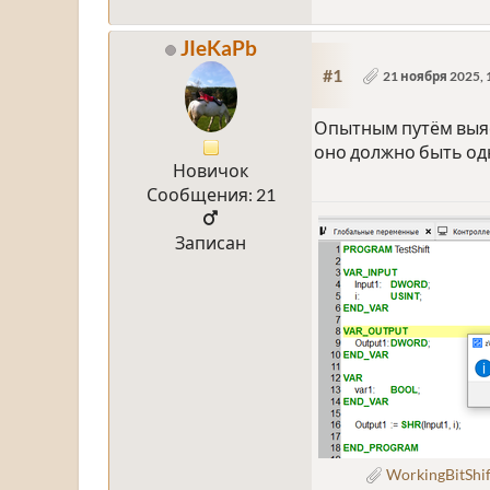
JIeKaPb
#1
21 ноября 2025, 
Опытным путём выясн
оно должно быть о
Новичок
Сообщения: 21
Записан
WorkingBitShif