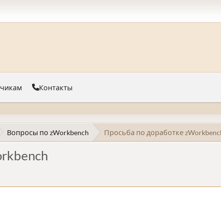
тчикам
Контакты
Вопросы по zWorkbench
Просьба по доработке zWorkbenc
rkbench