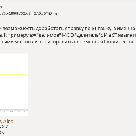
28
: 21 ноября 2025, 14:27:31 от Dima
и возможность доработать справку по ST языку, а именн
 К примеру a:= "делимое" MOD "делитель";. И в ST языке 
ыми можно ли это исправить переменная i-количество би
да.jpg
x916
26