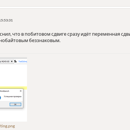
15:53:31
ил, что в побитовом сдвиге сразу идёт переменная сдвиг
днобайтовым беззнаковым.
ting.png