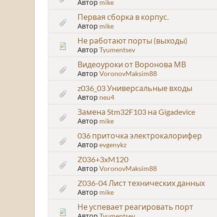
Автор
mike
Первая сборка в корпус.
Автор
mike
Не работают порты (выходы)
Автор
Tyumentsev
Видеоуроки от Воронова МВ
Автор
VoronovMaksim88
z036_03 Универсальные входы
Автор
neu4
Замена Stm32F103 на Gigadevice
Автор
mike
036 приточка электрокалорифер
Автор
evgenykz
Z036+3xM120
Автор
VoronovMaksim88
Z036-04 Лист технических данных
Автор
mike
Не успевает реагировать порт
Автор
Tyumentsev