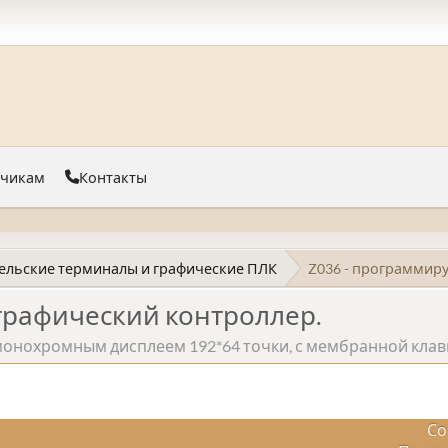
тчикам
Контакты
ельские терминалы и графические ПЛК
Z036 - программир
графический контроллер.
монохромным дисплеем 192*64 точки, с мембранной клав
Со