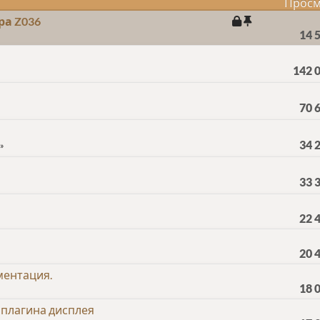
Просм
ра Z036
14 
142 
70 
34 
33 
22 
20 
ментация.
18 
 плагина дисплея