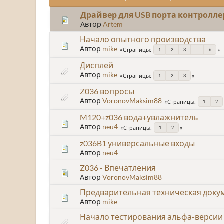
Драйвер для USB порта контролле
Автор
Artem
Начало опытного производства
Автор
mike
Страницы
1
2
3
...
6
Дисплей
Автор
mike
Страницы
1
2
3
Z036 вопросы
Автор
VoronovMaksim88
Страницы
1
2
M120+z036 вода+увлажнитель
Автор
neu4
Страницы
1
2
z036B1 универсальные входы
Автор
neu4
Z036 - Впечатления
Автор
VoronovMaksim88
Предварительная техническая доку
Автор
mike
Начало тестирования альфа-версии