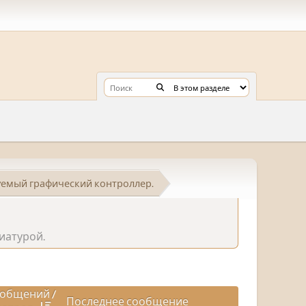
уемый графический контроллер.
иатурой.
общений
/
Последнее сообщение