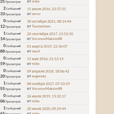
925
от
mike
Просмотров
2
15 июля 2016, 23:37:31
Сообщений
433
от
serov
Просмотров
0
30 октября 2021, 08:14:44
Сообщений
612
от
Tyumentsev
Просмотров
1
20 сентября 2017, 13:52:50
Сообщений
114
от
VoronovMaksim88
Просмотров
0
01 марта 2019, 22:36:07
Сообщений
088
от
neu4
Просмотров
0
15 мая 2016, 21:12:13
Сообщений
559
от
mike
Просмотров
0
09 апреля 2018, 18:06:42
Сообщений
120
от
evgenykz
Просмотров
1
08 ноября 2017, 07:33:59
Сообщений
955
от
VoronovMaksim88
Просмотров
0
26 июля 2019, 13:32:17
Сообщений
406
от
mike
Просмотров
1
20 июля 2020, 09:29:44
Сообщений
965
от
mike
Просмотров