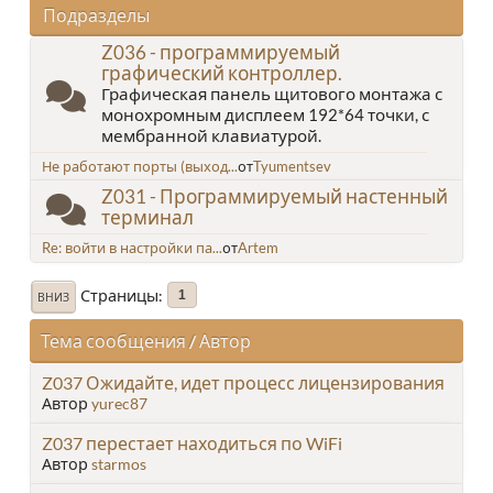
Подразделы
Z036 - программируемый
графический контроллер.
Графическая панель щитового монтажа с
монохромным дисплеем 192*64 точки, с
мембранной клавиатурой.
Не работают порты (выход...
от
Tyumentsev
Z031 - Программируемый настенный
терминал
Re: войти в настройки па...
от
Artem
Страницы
1
ВНИЗ
Тема сообщения
/
Автор
Z037 Ожидайте, идет процесс лицензирования
Автор
yurec87
Z037 перестает находиться по WiFi
Автор
starmos