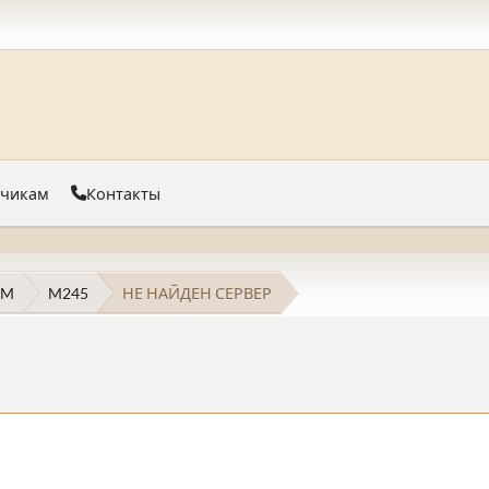
тчикам
Контакты
 M
M245
НЕ НАЙДЕН СЕРВЕР