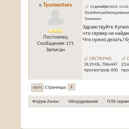
Tyumentsev
13 декабря 2022, 12:43
Последнее редактирование
Tyumentsev
Здравствуйте. Купил
что сервер не найде
Постоялец
Что нужно делать? Б
Сообщения: 171
Записан
СВСТВ.PNG
С
18.29 КБ, 706x447
23.
просмотров: 850
про
Страницы
1
ВВЕРХ
Форум Zentec
Оборудование
ПЛК серии