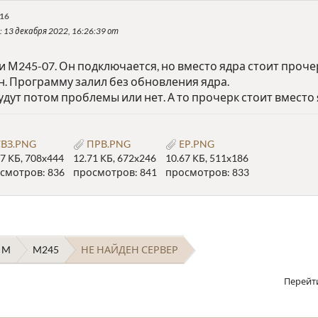
:16
: 13 декабря 2022, 16:26:39 от
и М245-07. Он подключается, но вместо ядра стоит проче
н. Программу залил без обновления ядра.
удут потом проблемы или нет. А то прочерк стоит вместо 
ВЗ.PNG
ПРВ.PNG
ЕР.PNG
67 КБ, 708x444
12.71 КБ, 672x246
10.67 КБ, 511x186
смотров: 836
просмотров: 841
просмотров: 833
 M
M245
НЕ НАЙДЕН СЕРВЕР
Перейт