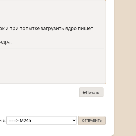
рк и при попытке загрузить ядро пишет
ядра.
Печать
и в