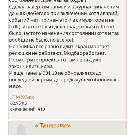
Сделал задержки записи и в журнал (иначе там
до 6000 добегало при включении, хотя аварий,
событий нет, причем это и в симуляторе и на
ПЛК), и на выходы сделал задержки чтобы не
было частого изменения состояний (хотя и так
вообще не было, но все же).
Но ошибка все равно сидит, экран моргает,
релюшки не работают. Модбас работает.
Посмотрите проект, что там не так, уже
закончились идеи.
И еще панель 031 13 не обновляется до
последней версии, до предыдущей обновилась
и все.
М300.exp
62.95 КБ
скачиваний: 413
Tyumentsev