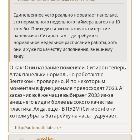
Единственное чего реально не хватает панельке,
это нормального недельного таймера шагов на 10
хотя бы. Приходится использовать питерские
панельки от Ситирон там , где требуется
нормальное недельное расписание работы, хоть
они и хуже по качеству исполнения, внешнему
виду.
О как! Они название поменяли. Ситирон теперь.
А так панельки нормально работают с
Зентеком - проверено. И по некоторым
моментам в функционале превосходят Z033. А
заказчик всё же чаще выбирает Z033 из-за
внешнего вида и более высокого качества
пластика. Ах да, ещё - В ПУ2М (Ситирон) они
хотели убрать батарейку на часы - удручает.
http://automaticlabs.ru/
mike