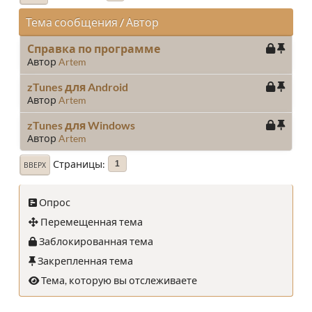
Тема сообщения
/
Автор
Справка по программе
Автор
Artem
zTunes для Android
Автор
Artem
zTunes для Windows
Автор
Artem
Страницы
1
ВВЕРХ
Опрос
Перемещенная тема
Заблокированная тема
Закрепленная тема
Тема, которую вы отслеживаете