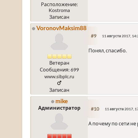
Расположение:
Kostroma
Записан
VoronovMaksim88
#9
11 августа 2017, 14:
Понял, спасибо.
Ветеран
Сообщения: 699
www.sibplc.ru
Записан
mike
Администратор
#10
11 августа 2017, 1
А почему по сети не