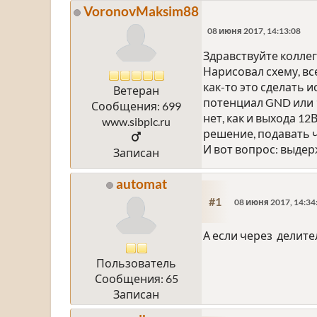
VoronovMaksim88
08 июня 2017, 14:13:08
Здравствуйте коллег
Нарисовал схему, вс
как-то это сделать 
Ветеран
потенциал GND или 1
Сообщения: 699
нет, как и выхода 1
www.sibplc.ru
решение, подавать ч
И вот вопрос: выдерж
Записан
automat
#1
08 июня 2017, 14:34
А если через делит
Пользователь
Сообщения: 65
Записан