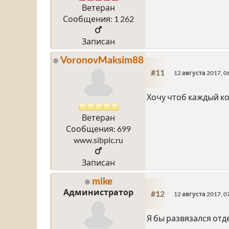
Ветеран
Сообщения: 1 262
Записан
VoronovMaksim88
#11
12 августа 2017, 0
Хочу чтоб каждый к
Ветеран
Сообщения: 699
www.sibplc.ru
Записан
mike
Администратор
#12
12 августа 2017, 0
Я бы развязался от