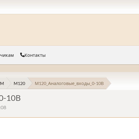
тчикам
Контакты
 M
M120
М120_Аналоговые_входы_0-10В
0-10В
:08