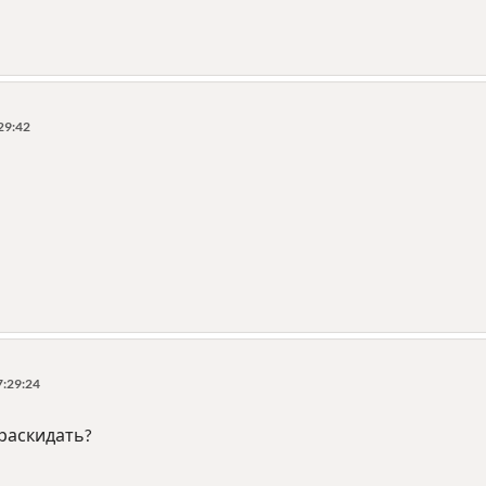
29:42
7:29:24
 раскидать?