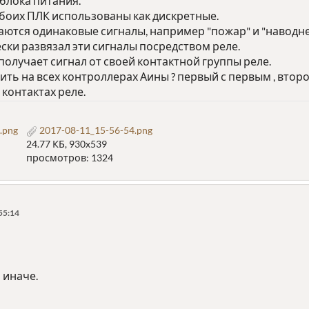
блока питания.
боих ПЛК использованы как дискретные.
аются одинаковые сигналы, например "пожар" и "наводне
ски развязал эти сигналы посредством реле.
получает сигнал от своей контактной группы реле.
ть на всех контроллерах Аины ? первый с первым , втор
 контактах реле.
.png
2017-08-11_15-56-54.png
24.77 КБ, 930x539
просмотров: 1324
55:14
 иначе.