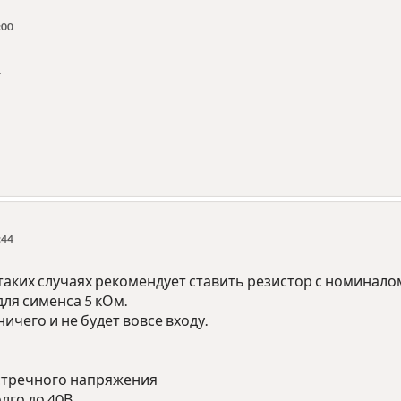
:00
.
:44
 таких случаях рекомендует ставить резистор с номина
для сименса 5 кОм.
 ничего и не будет вовсе входу.
стречного напряжения
лго до 40В