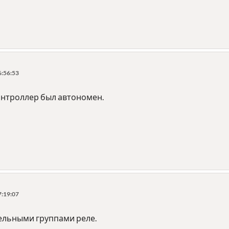
6:56:53
онтроллер был автономен.
7:19:07
дельными группами реле.