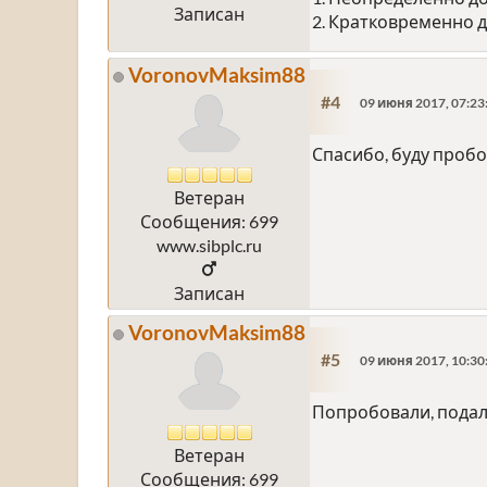
Записан
2. Кратковременно д
VoronovMaksim88
#4
09 июня 2017, 07:23
Спасибо, буду пробо
Ветеран
Сообщения: 699
www.sibplc.ru
Записан
VoronovMaksim88
#5
09 июня 2017, 10:30
Попробовали, подали
Ветеран
Сообщения: 699