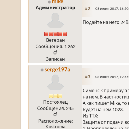
mike
Администратор
#2
08 июня 2017, 16:50
Подайте на него 24В
Ветеран
Сообщения: 1 262
Записан
serge197a
#3
08 июня 2017, 19:55
Сименс к примеру в
на нем. В частности 
Постоялец
А как пишет Мike, то
Сообщения: 245
Будет на нем 1023.
Из ТТХ:
Расположение:
Защита от подачи в
Kostroma
1. Неопределенно до