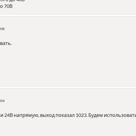
о 70В
:08
вать.
:04
 24В напрямую, выход показал 1023. Будем использовать