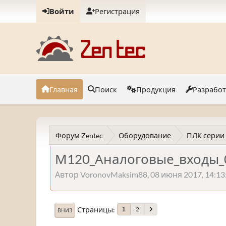
Войти
Регистрация
Главная
Поиск
Продукция
Разрабо
Форум Zentec
Оборудование
ПЛК серии
М120_Аналоговые_входы_
Автор VoronovMaksim88, 08 июня 2017, 14:13
Страницы
2
1
ВНИЗ