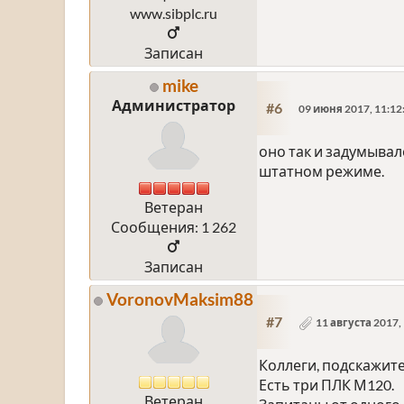
www.sibplc.ru
Записан
mike
Администратор
#6
09 июня 2017, 11:12
оно так и задумывал
штатном режиме.
Ветеран
Сообщения: 1 262
Записан
VoronovMaksim88
#7
11 августа 2017,
Коллеги, подскажите
Есть три ПЛК М120.
Ветеран