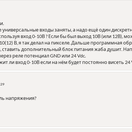
и.
е универсальные входы заняты, а надо ещё один дискрет
используя вход 0-10В ? Если бы был выход 10В (или 12В), 
0(12) В, я так делал на пикселе. Дальше программная обр
2В, ставить дополнительный блок питания жаба душит. Н
ерез реле потенциал GND или 24 Vdc.
ит ли вход 0-10В если на нём будет постоянно висеть 24 V
:29
ель напряжения?