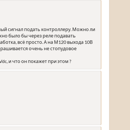
ный сигнал подать контроллеру. Можно ли
можно было бы через реле подавать
аботка, всё просто. А на М120 выхода 10В
апрашивается очень не стопудовое
dc, и что он покажет при этом ?