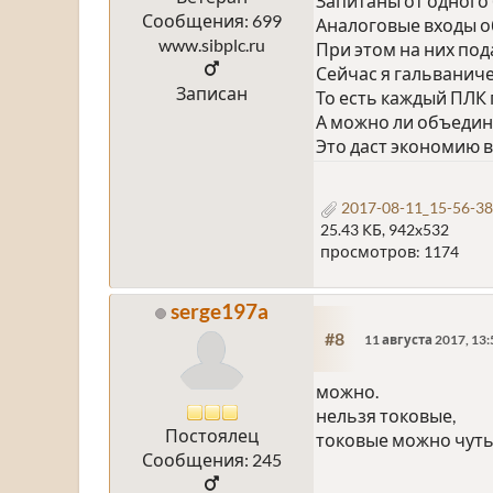
Запитаны от одного 
Сообщения: 699
Аналоговые входы о
www.sibplc.ru
При этом на них под
Сейчас я гальваниче
Записан
То есть каждый ПЛК 
А можно ли объедини
Это даст экономию в
2017-08-11_15-56-38
25.43 КБ, 942x532
просмотров: 1174
serge197a
#8
11 августа 2017, 13:
можно.
нельзя токовые,
Постоялец
токовые можно чуть
Сообщения: 245