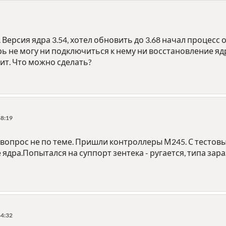
 Версия ядра 3.54, хотел обновить до 3.68 начал процесс
ь не могу ни подключиться к нему ни восстановление ядра
ит. Что можно сделать?
48:19
опрос не по теме. Пришли контроллеры М245. С тестовым
ядра.Попытался на суппорт зентека - ругается, типа зара
44:32