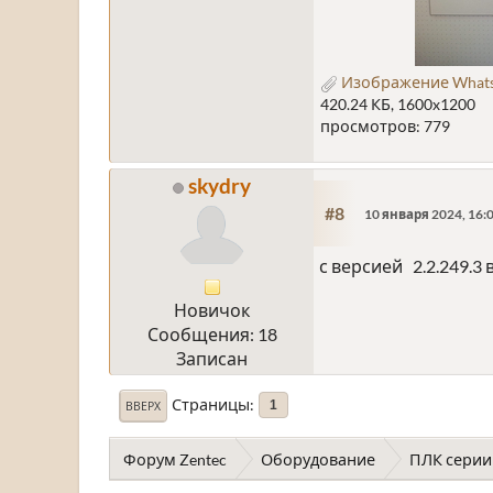
Изображение WhatsAp
420.24 КБ, 1600x1200
просмотров: 779
skydry
#8
10 января 2024, 16:
с версией 2.2.249.3 
Новичок
Сообщения: 18
Записан
Страницы
1
ВВЕРХ
Форум Zentec
Оборудование
ПЛК серии