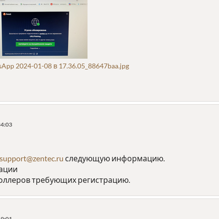
p 2024-01-08 в 17.36.05_88647baa.jpg
34:03
support@zentec.ru
следующую информацию.
зации
роллеров требующих регистрацию.
19:01