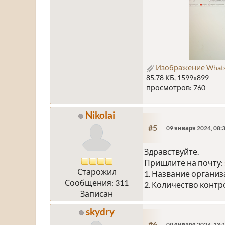
Изображение WhatsAp
85.78 КБ, 1599x899
просмотров: 760
Nikolai
#5
09 января 2024, 08:
Здравствуйте.
Пришлите на почту:
Старожил
1. Название органи
Сообщения: 311
2. Количество конт
Записан
skydry
#6
09 января 2024, 13: