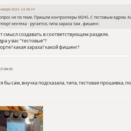
нваря 2024, 14:48:19
прос не по теме. Пришли контроллеры М245. С тестовым ядром. Ка
порт зентека - ругается, типа зараза там . фишинг.
т смысл создавать в соответствующем разделе.
дра у вас "тестовые"?
порте? какая зараза? какой фишинг?
17:34:31
ся бы сам, внучка подсказала, типа, тестовая прошивка, 