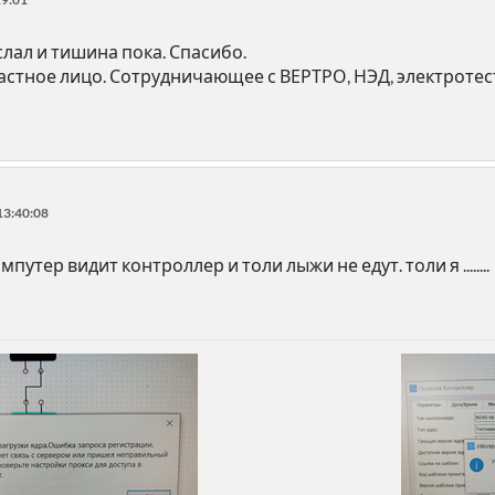
лал и тишина пока. Спасибо.
астное лицо. Сотрудничающее с ВЕРТРО, НЭД, электротест,
13:40:08
утер видит контроллер и толи лыжи не едут. толи я ........