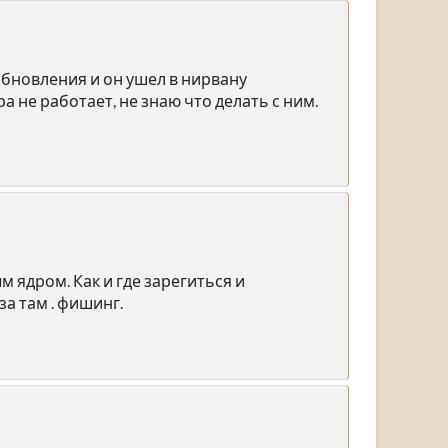
 обновления и он ушел в нирвану
 не работает, не знаю что делать с ним.
 ядром. Как и где зарегиться и
за там . фишинг.