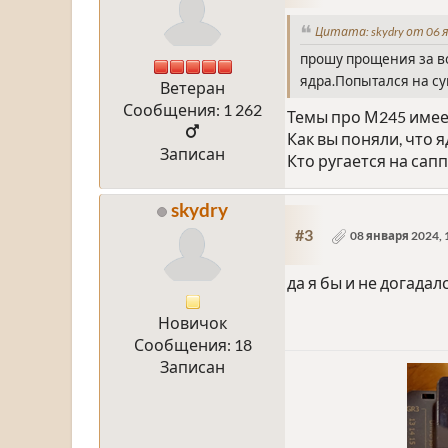
Цитата: skydry от 06 я
прошу прощения за во
ядра.Попытался на суп
Ветеран
Сообщения: 1 262
Темы про М245 имее
Как вы поняли, что я
Записан
Кто ругается на сап
skydry
#3
08 января 2024, 
да я бы и не догадал
Новичок
Сообщения: 18
Записан