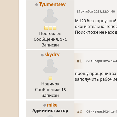
Tyumentsev
15 октября 2023, 22:04:48
М120 без корпусной.
окончательно. Тепер
Поиск тоже не наход
Постоялец
Сообщения: 171
Записан
skydry
#1
06 января 2024, 14:
прошу прощения за в
заполучить рабочие 
Новичок
Сообщения: 18
Записан
mike
Администратор
#2
08 января 2024, 16: