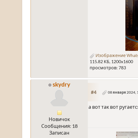
Изображение WhatsAp
115.82 КБ, 1200x1600
просмотров: 783
skydry
#4
08 января 2024, 
а вот так вот ругается
Новичок
Сообщения: 18
Записан