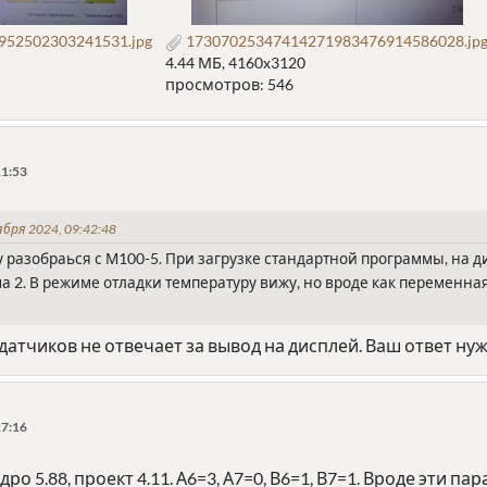
52502303241531.jpg
17307025347414271983476914586028.jp
4.44 МБ, 4160x3120
просмотров: 546
11:53
бря 2024, 09:42:48
у разобраься с М100-5. При загрузке стандартной программы, на д
а 2. В режиме отладки температуру вижу, но вроде как переменная 
атчиков не отвечает за вывод на дисплей. Ваш ответ нуж
27:16
ро 5.88, проект 4.11. А6=3, А7=0, В6=1, В7=1. Вроде эти 