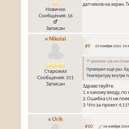
датчиков на экран. 
Новичок
Сообщения: 16
Записан
Nikolai
#9
05 ноября 2024, 19:
Цитата: Urik от 05 ноя
Проверил ещё раз. Ядр
Старожил
Температуру внутри п
Сообщения: 311
Записан
Здравствуйте.
1. к какому входу, 
2. Ошибка LN не поя
3. Что за проект 4.11
Urik
#10
06 ноября 2024,