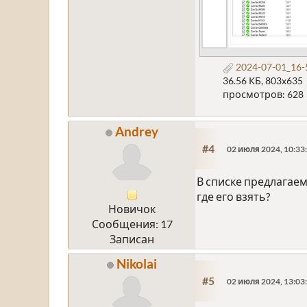
2024-07-01_16-
36.56 КБ, 803x635
просмотров: 628
Andrey
#4
02 июля 2024, 10:33
В списке предлагаем
где его взять?
Новичок
Сообщения: 17
Записан
Nikolai
#5
02 июля 2024, 13:03