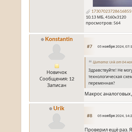
173070237286168559
10.13 МБ, 4160x3120
просмотров: 564
Konstantin
#7
05 ноября 2024, 07:
Цитата: Urik от 04 ноя
Здравствуйте! Не мог
Новичок
технологическая схем
Сообщения: 12
переменная?
Записан
Макрос аналоговых д
Urik
#8
05 ноября 2024, 14:
Проверил ещё раз. Яд