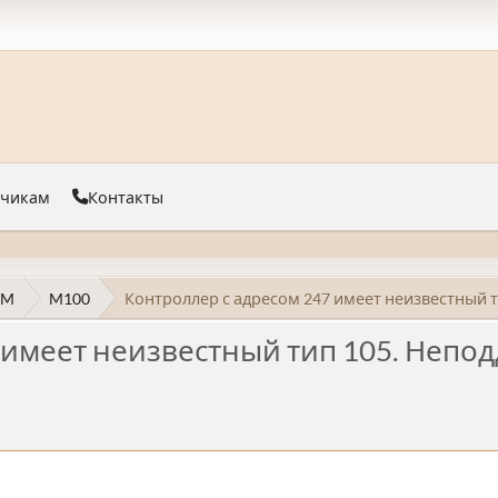
тчикам
Контакты
 M
M100
Контроллер с адресом 247 имеет неизвестный 
 имеет неизвестный тип 105. Неп