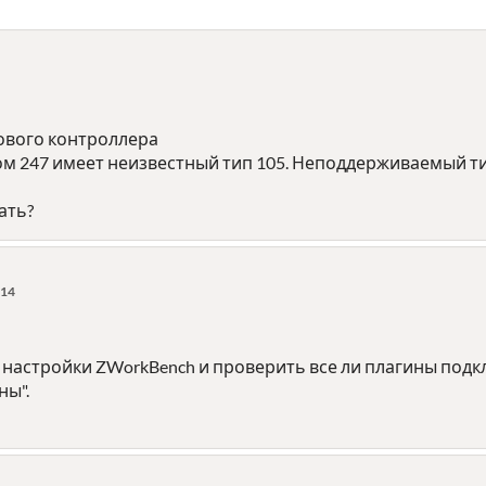
ового контроллера
ом 247 имеет неизвестный тип 105. Неподдерживаемый т
ать?
:14
 настройки ZWorkBench и проверить все ли плагины подк
ны".