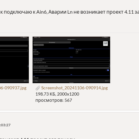
 подключаю к Ain6, Аварии Ln не возникает проект 4.11 за
6-090937.jpg
Screenshot_20241106-090914.jpg
198.73 КБ, 2000x1200
просмотров: 567
:03:27