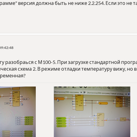
амме" версия должна быть не ниже 2.2.254. Если это не 
09:42:48
гу разобраься с М100-5. При загрузке стандартной прог
гическая схема 2. В режиме отладки температуру вижу, но
переменная?