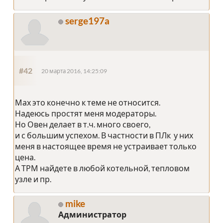
serge197a
#42
20 марта 2016, 14:25:09
Мах это конечно к теме не относится.
Надеюсь простят меня модераторы.
Но Овен делает в т.ч. много своего,
и с большим успехом. В частности в ПЛк у них
меня в настоящее время не устраивает только
цена.
А ТРМ найдете в любой котельной, тепловом
узле и пр.
mike
Администратор