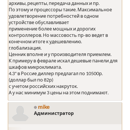
архивы, рецепты, передача данных и пр.
По этому и процессоры такие. Максимальное
удовлетворение потребностей в одном
устройстве обуславливает
применение более мощных и дорогих
контроллеров. Но массовость пр-во ведет в
конечном итоге к удешевлению.
глобализация.
Ценник вполне и у производителя приемлем.
К примеру в феврале искал дешевые панели для
шкафов микроклимата.
4.3" в Россие диллер предлагал по 10500р.
(доллар был по 82р)
с учетом российских накруток.
А у нас минимум 3 цены на этом поднимают.
mike
Администратор