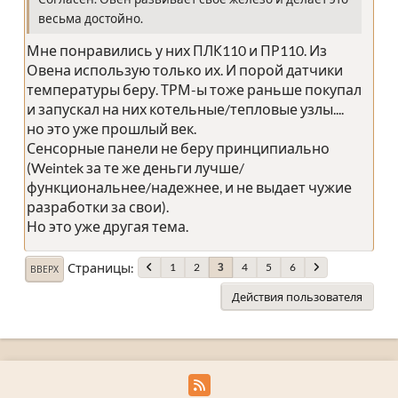
весьма достойно.
Мне понравились у них ПЛК110 и ПР110. Из
Овена использую только их. И порой датчики
температуры беру. ТРМ-ы тоже раньше покупал
и запускал на них котельные/тепловые узлы....
но это уже прошлый век.
Сенсорные панели не беру принципиально
(Weintek за те же деньги лучше/
функциональнее/надежнее, и не выдает чужие
разработки за свои).
Но это уже другая тема.
Страницы
1
2
4
5
6
3
ВВЕРХ
Действия пользователя