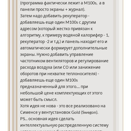
(программа фактически лежит а M100s, а в
панели просто экраны + журнал).
Затем надо добавить рекуператор -
добавляешь еще один M100s с другим
адресом (который жестко привязан к
алгоритму, к примеру водяной калорифер - 1,
рекуператор -2 и т.д.) и панель находит его и
автоматически формирует дополнительные
экраны. Нужно добавить управление
частотником вентиляторов и регулирование
расхода воздуха (или СО или занижение
оборотов при нехватке теплоносителя) -
добавляешь еще один М100s
предназначенный для этого.... при
небольшой цене комплектующих от этого
может быть смысл.
Хотя идея не нова - это все реализовано на
Сименсе у вентустановок Gold (Swegon).
PS... основная идея сделать
интеллектуальную распределенную систему