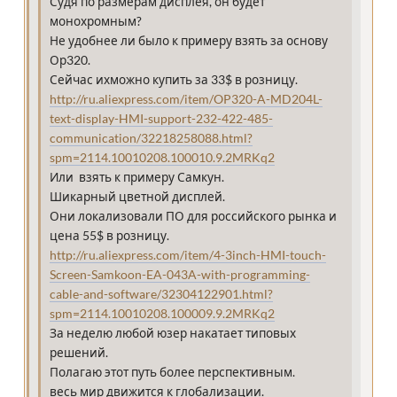
Судя по размерам дисплея, он будет
монохромным?
Не удобнее ли было к примеру взять за основу
Ор320.
Сейчас ихможно купить за 33$ в розницу.
http://ru.aliexpress.com/item/OP320-A-MD204L-
text-display-HMI-support-232-422-485-
communication/32218258088.html?
spm=2114.10010208.100010.9.2MRKq2
Или взять к примеру Самкун.
Шикарный цветной дисплей.
Они локализовали ПО для российского рынка и
цена 55$ в розницу.
http://ru.aliexpress.com/item/4-3inch-HMI-touch-
Screen-Samkoon-EA-043A-with-programming-
cable-and-software/32304122901.html?
spm=2114.10010208.100009.9.2MRKq2
За неделю любой юзер накатает типовых
решений.
Полагаю этот путь более перспективным.
весь мир движится к глобализации.