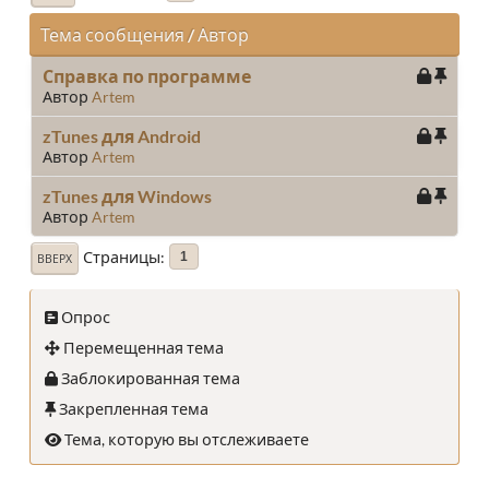
Тема сообщения
/
Автор
Справка по программе
Автор
Artem
zTunes для Android
Автор
Artem
zTunes для Windows
Автор
Artem
Страницы
1
ВВЕРХ
Опрос
Перемещенная тема
Заблокированная тема
Закрепленная тема
Тема, которую вы отслеживаете