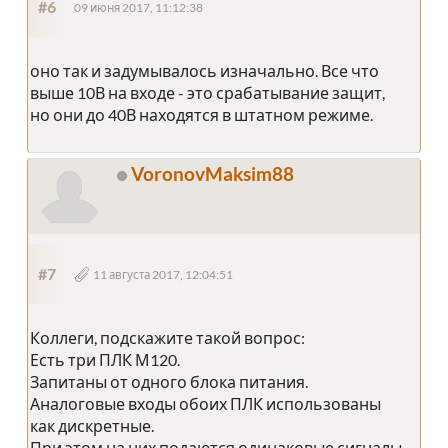
#6
09 июня 2017, 11:12:38
оно так и задумывалось изначально. Все что
выше 10В на входе - это срабатывание защит,
но они до 40В находятся в штатном режиме.
VoronovMaksim88
#7
11 августа 2017, 12:04:51
Коллеги, подскажите такой вопрос:
Есть три ПЛК М120.
Запитаны от одного блока питания.
Аналоговые входы обоих ПЛК использованы
как дискретные.
При этом на них подаются одинаковые сигналы,