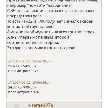
например "пожар" и "наводнение".
Сейчас я гальванически развязал эти сигналы
посредством реле.
То есть каждый ПЛК получает сигнал от своей
контактной группы реле.
А можно ли объединить на всех контроллерах
Аины ? первый с первым , второй
соответственно со вторым.
Это даст экономию в контактах реле.
2017-08-11_15-56-38.png
25.43 КБ, 942x532
просмотров: 1174
2017-08-11_15-56-54.png
24.77 КБ, 930x539
просмотров: 1324
serge197a