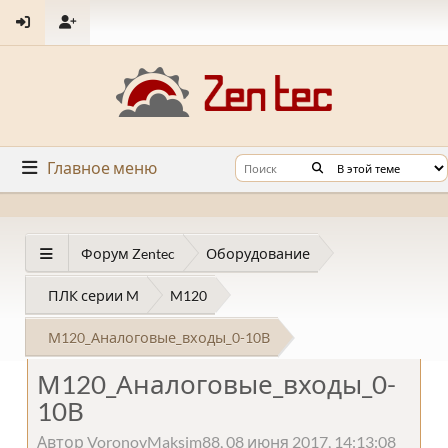
Главное меню
Форум Zentec
Оборудование
ПЛК серии M
M120
М120_Аналоговые_входы_0-10В
М120_Аналоговые_входы_0-
10В
Автор VoronovMaksim88, 08 июня 2017, 14:13:08