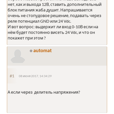
нет, как и выхода 12В, ставить дополнительный
блок питания жаба душит. Напрашивается
очень не стопудовое решение, подавать через
реле потенциал GND или 24 Vdc.
И вот вопрос: выдержит ли вход 0-10В если на
нём будет постоянно висеть 24 Vdc, и что он
покажет при этом ?
automat
#1
08 июня 2017, 14:34:29
А если через делитель напряжения?