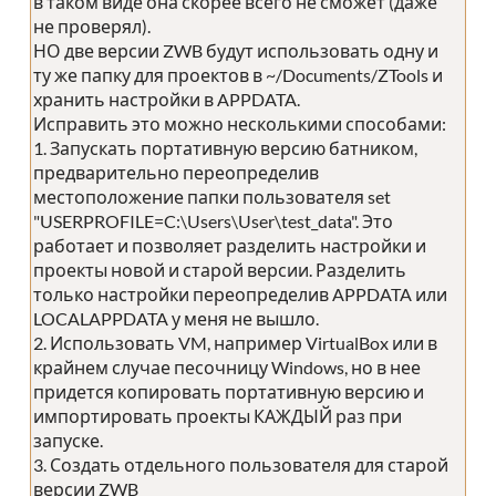
в таком виде она скорее всего не сможет (даже
не проверял).
НО две версии ZWB будут использовать одну и
ту же папку для проектов в ~/Documents/ZTools и
хранить настройки в APPDATA.
Исправить это можно несколькими способами:
1. Запускать портативную версию батником,
предварительно переопределив
местоположение папки пользователя set
"USERPROFILE=C:\Users\User\test_data". Это
работает и позволяет разделить настройки и
проекты новой и старой версии. Разделить
только настройки переопределив APPDATA или
LOCALAPPDATA у меня не вышло.
2. Использовать VM, например VirtualBox или в
крайнем случае песочницу Windows, но в нее
придется копировать портативную версию и
импортировать проекты КАЖДЫЙ раз при
запуске.
3. Создать отдельного пользователя для старой
версии ZWB