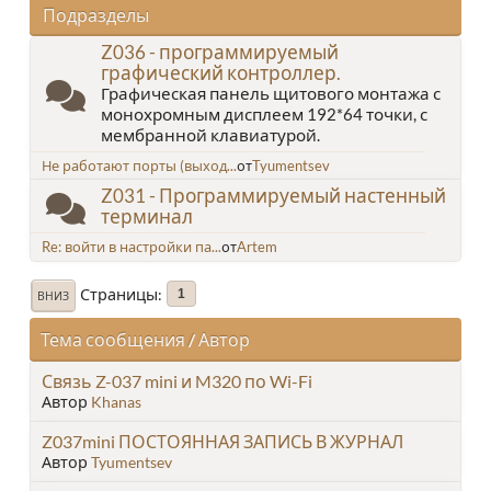
Подразделы
Z036 - программируемый
графический контроллер.
Графическая панель щитового монтажа с
монохромным дисплеем 192*64 точки, с
мембранной клавиатурой.
Не работают порты (выход...
от
Tyumentsev
Z031 - Программируемый настенный
терминал
Re: войти в настройки па...
от
Artem
Страницы
1
ВНИЗ
Тема сообщения
/
Автор
Связь Z-037 mini и M320 по Wi-Fi
Автор
Khanas
Z037mini ПОСТОЯННАЯ ЗАПИСЬ В ЖУРНАЛ
Автор
Tyumentsev