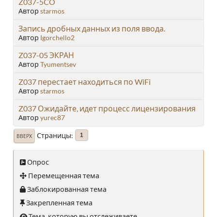
Z037-5CO
Автор
starmos
Запись дробных данных из поля ввода.
Автор
Igorchello2
Z037-05 ЭКРАН
Автор
Tyumentsev
Z037 перестает находиться по WiFi
Автор
starmos
Z037 Ожидайте, идет процесс лицензирования
Автор
yurec87
Страницы
1
ВВЕРХ
Опрос
Перемещенная тема
Заблокированная тема
Закрепленная тема
Тема, которую вы отслеживаете