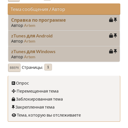
Тема сообщения
/
Автор
Справка по программе
Автор
Artem
zTunes для Android
Автор
Artem
zTunes для Windows
Автор
Artem
Страницы
1
ВВЕРХ
Опрос
Перемещенная тема
Заблокированная тема
Закрепленная тема
Тема, которую вы отслеживаете