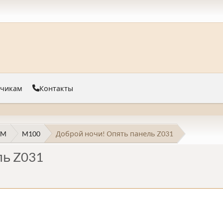
тчикам
Контакты
 M
M100
Доброй ночи! Опять панель Z031
ль Z031