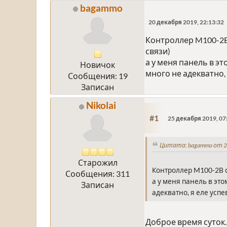
bagammo
20 декабря 2019, 22:13:32
Контроллер M100-2B 
связи)
а у меня панель в э
Новичок
много не адекватно,
Сообщения: 19
Записан
Nikolai
#1
25 декабря 2019, 07
Цитата: bagammo от 20
Старожил
Контроллер M100-2B с
Сообщения: 311
а у меня панель в эт
Записан
адекватно, я еле усп
Доброе время суток.