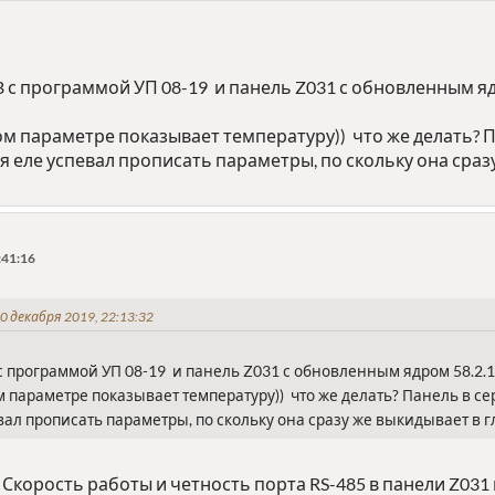
с программой УП 08-19 и панель Z031 с обновленным ядр
том параметре показывает температуру)) что же делать? 
 я еле успевал прописать параметры, по скольку она сраз
:41:16
 декабря 2019, 22:13:32
 программой УП 08-19 и панель Z031 с обновленным ядром 58.2.1, 
ом параметре показывает температуру)) что же делать? Панель в с
евал прописать параметры, по скольку она сразу же выкидывает в 
 Скорость работы и четность порта RS-485 в панели Z031 