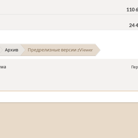
110 
24 
Архив
Предрелизные версии zViewer
ема
Пер