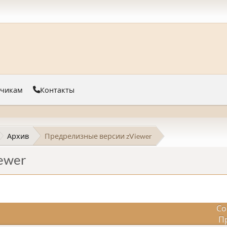
тчикам
Контакты
Архив
Предрелизные версии zViewer
ewer
Со
П