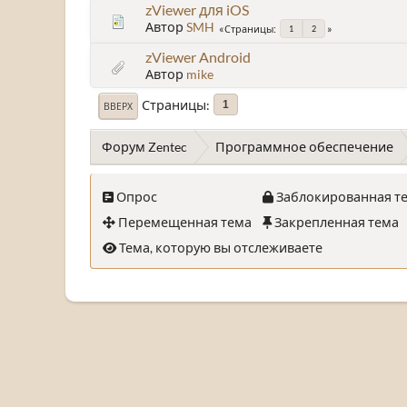
zViewer для iOS
Автор
SMH
Страницы
1
2
zViewer Android
Автор
mike
Страницы
1
ВВЕРХ
Форум Zentec
Программное обеспечение
Опрос
Заблокированная т
Перемещенная тема
Закрепленная тема
Тема, которую вы отслеживаете