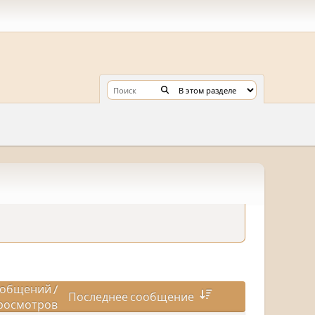
общений
/
Последнее сообщение
росмотров