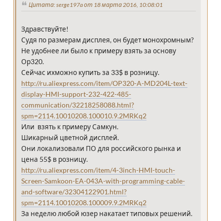
Цитата: serge197a от 18 марта 2016, 10:08:01
Здравствуйте!
Судя по размерам дисплея, он будет монохромным?
Не удобнее ли было к примеру взять за основу
Ор320.
Сейчас ихможно купить за 33$ в розницу.
http://ru.aliexpress.com/item/OP320-A-MD204L-text-
display-HMI-support-232-422-485-
communication/32218258088.html?
spm=2114.10010208.100010.9.2MRKq2
Или взять к примеру Самкун.
Шикарный цветной дисплей.
Они локализовали ПО для российского рынка и
цена 55$ в розницу.
http://ru.aliexpress.com/item/4-3inch-HMI-touch-
Screen-Samkoon-EA-043A-with-programming-cable-
and-software/32304122901.html?
spm=2114.10010208.100009.9.2MRKq2
За неделю любой юзер накатает типовых решений.