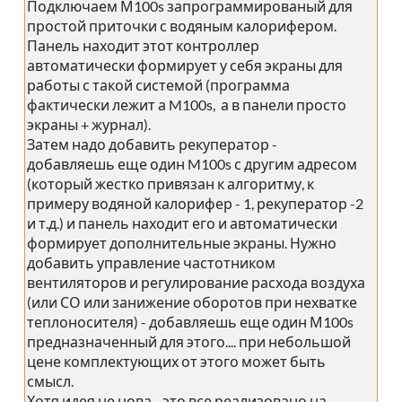
Подключаем М100s запрограммированый для
простой приточки с водяным калорифером.
Панель находит этот контроллер
автоматически формирует у себя экраны для
работы с такой системой (программа
фактически лежит а M100s, а в панели просто
экраны + журнал).
Затем надо добавить рекуператор -
добавляешь еще один M100s с другим адресом
(который жестко привязан к алгоритму, к
примеру водяной калорифер - 1, рекуператор -2
и т.д.) и панель находит его и автоматически
формирует дополнительные экраны. Нужно
добавить управление частотником
вентиляторов и регулирование расхода воздуха
(или СО или занижение оборотов при нехватке
теплоносителя) - добавляешь еще один М100s
предназначенный для этого.... при небольшой
цене комплектующих от этого может быть
смысл.
Хотя идея не нова - это все реализовано на