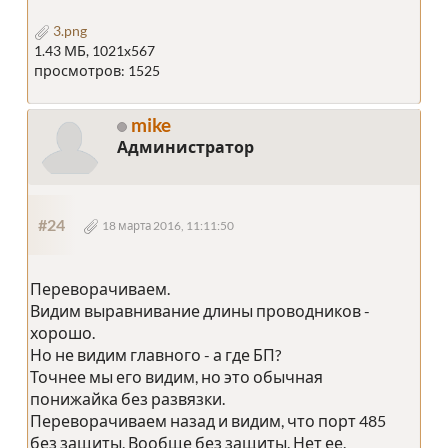
3.png
1.43 МБ, 1021x567
просмотров: 1525
mike
Администратор
#24
18 марта 2016, 11:11:50
Переворачиваем.
Видим выравнивание длины проводников -
хорошо.
Но не видим главного - а где БП?
Точнее мы его видим, но это обычная
понижайка без развязки.
Переворачиваем назад и видим, что порт 485
без защиты. Вообще без защиты. Нет ее.