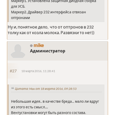
Маркер1. Установлена защитная диодная сборка
для УСБ.
Маркер2. Драйвер 232 интерфейса отвязан
оптронами
Ну и, понятное дело, что от оптронов в 232
толку как от козла молока. Развязки то нет))
mike
Администратор
#27
18 марта 2016, 11:28:41
Цитата: Max от 18 марта 2016, 09:28:53
Небольшая идея.. в качестве бреда... мало ли вдруг
из этого есть смысл....
Вентустановки могут быть разного состава.