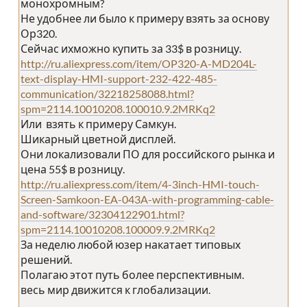
монохромным?
Не удобнее ли было к примеру взять за основу
Ор320.
Сейчас ихможно купить за 33$ в розницу.
http://ru.aliexpress.com/item/OP320-A-MD204L-
text-display-HMI-support-232-422-485-
communication/32218258088.html?
spm=2114.10010208.100010.9.2MRKq2
Или взять к примеру Самкун.
Шикарный цветной дисплей.
Они локализовали ПО для российского рынка и
цена 55$ в розницу.
http://ru.aliexpress.com/item/4-3inch-HMI-touch-
Screen-Samkoon-EA-043A-with-programming-cable-
and-software/32304122901.html?
spm=2114.10010208.100009.9.2MRKq2
За неделю любой юзер накатает типовых
решений.
Полагаю этот путь более перспективным.
весь мир движится к глобализации.