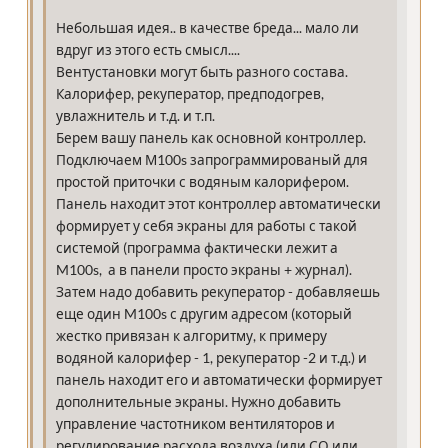
Небольшая идея.. в качестве бреда... мало ли
вдруг из этого есть смысл....
Вентустановки могут быть разного состава.
Калорифер, рекуператор, предподогрев,
увлажнитель и т.д. и т.п.
Берем вашу панель как основной контроллер.
Подключаем М100s запрограммированый для
простой приточки с водяным калорифером.
Панель находит этот контроллер автоматически
формирует у себя экраны для работы с такой
системой (программа фактически лежит а
M100s, а в панели просто экраны + журнал).
Затем надо добавить рекуператор - добавляешь
еще один M100s с другим адресом (который
жестко привязан к алгоритму, к примеру
водяной калорифер - 1, рекуператор -2 и т.д.) и
панель находит его и автоматически формирует
дополнительные экраны. Нужно добавить
управление частотником вентиляторов и
регулирование расхода воздуха (или СО или