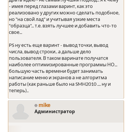
- имея перед глазами варинт, как это
реализовано у других можно сделать подобное,
но "на свой лад" и учитывая узкие места
"образца"... т.е. взять лучшее и добавить что-то
свое...
PS ну есть еще варинт - вывод точки, вывод
числа, вывод строки.. а дальше дело
пользователя. В таком варинате получатся
наиболее оптимизированные программы НО...
большую часть времени будет занимать
написание меню и экранов а не алгоритма
работы (как раньше было на SMH2010 .... ну и
теперь)..
mike
Администратор