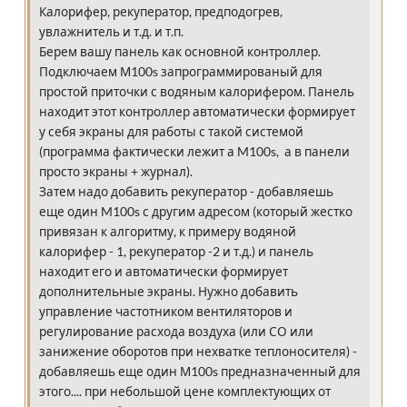
Калорифер, рекуператор, предподогрев,
увлажнитель и т.д. и т.п.
Берем вашу панель как основной контроллер.
Подключаем М100s запрограммированый для
простой приточки с водяным калорифером. Панель
находит этот контроллер автоматически формирует
у себя экраны для работы с такой системой
(программа фактически лежит а M100s, а в панели
просто экраны + журнал).
Затем надо добавить рекуператор - добавляешь
еще один M100s с другим адресом (который жестко
привязан к алгоритму, к примеру водяной
калорифер - 1, рекуператор -2 и т.д.) и панель
находит его и автоматически формирует
дополнительные экраны. Нужно добавить
управление частотником вентиляторов и
регулирование расхода воздуха (или СО или
занижение оборотов при нехватке теплоносителя) -
добавляешь еще один М100s предназначенный для
этого.... при небольшой цене комплектующих от