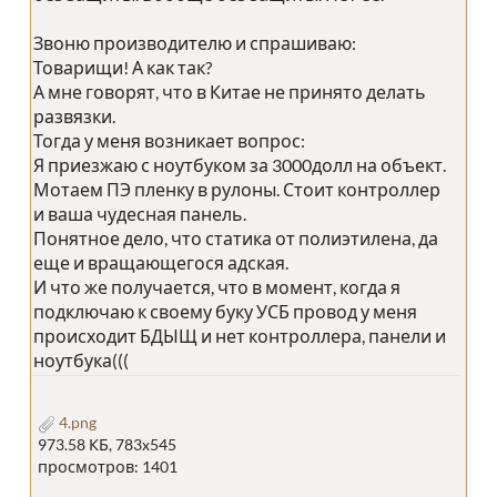
Звоню производителю и спрашиваю:
Товарищи! А как так?
А мне говорят, что в Китае не принято делать
развязки.
Тогда у меня возникает вопрос:
Я приезжаю с ноутбуком за 3000долл на объект.
Мотаем ПЭ пленку в рулоны. Стоит контроллер
и ваша чудесная панель.
Понятное дело, что статика от полиэтилена, да
еще и вращающегося адская.
И что же получается, что в момент, когда я
подключаю к своему буку УСБ провод у меня
происходит БДЫЩ и нет контроллера, панели и
ноутбука(((
4.png
973.58 КБ, 783x545
просмотров: 1401