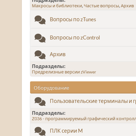
Макросы и библиотеки
Частые вопросы
Архив
Вопросы по zTunes
Вопросы по zControl
Архив
Подразделы
Предрелизные версии zViewer
Оборудование
Пользовательские терминалы и 
Подразделы
Z036 - программируемый графический контролл
ПЛК серии M