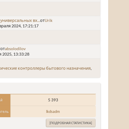
универсальных вх...
от
Urik
раля 2024, 17:21:17
7
от
absolodilov
 2025, 13:33:28
ические контроллеры бытового назначения
5 393
ий
lkdsadm
атель
[ПОДРОБНАЯ СТАТИСТИКА]