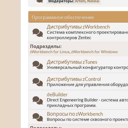
Модераторы:
Artem
,
Nikolai
Программное обеспечение
Дистрибутивы zWorkbench
Система комплексного проектирован
контроллеров Zentec
Подразделы
zWorkbench for Linux
zWorkbench for Windows
Дистрибутивы zTunes
Универсальный конфигуратор контро
Дистрибутивы zControl
Приложение для управления оборудо
deBuilder
Direct Engeneering Builder - система 
прикладных программ.
Вопросы по zWorkbench
Вопросы по системе сквозного проек
Подразделы