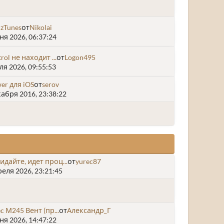
 zTunes
от
Nikolai
я 2026, 06:37:24
rol не находит ...
от
Logon495
я 2026, 09:55:53
wer для iOS
от
serov
абря 2016, 23:38:22
дайте, идет проц...
от
yurec87
еля 2026, 23:21:45
ec М245 Вент (пр...
от
Александр_Г
я 2026, 14:47:22