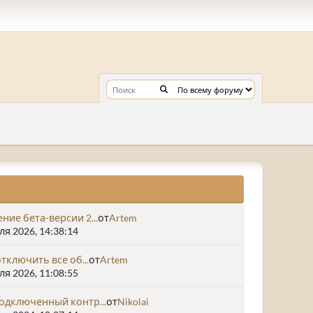
ние бета-версии 2...
от
Artem
я 2026, 14:38:14
отключить все об...
от
Artem
я 2026, 11:08:55
одключенный контр...
от
Nikolai