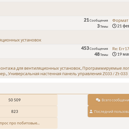
21
Формат 
Сообщения
3
21 фев
Темы
ляционных установок
453
Re: Err1
Сообщения
48
19 мая
Темы
монтажа для вентиляционных установок
Программируемые лог
ер.
Универсальная настенная панель управления Z033 / Zt-033
50 509
Всего сообщен
823
Последний пользов
опрос про побитовые...