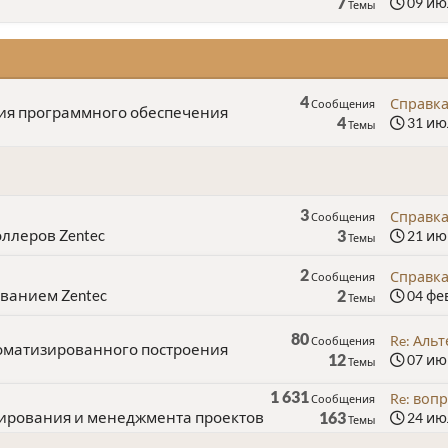
7
09 июл
Темы
4
Справка
Сообщения
ия программного обеспечения
4
31 июл
Темы
3
Справка
Сообщения
ллеров Zentec
3
21 июн
Темы
2
Справка
Сообщения
ванием Zentec
2
04 фев
Темы
80
Re: Альт
Сообщения
автоматизированного построения
12
07 июн
Темы
1 631
Re: вопр
Сообщения
тирования и менеджмента проектов
163
24 июл
Темы