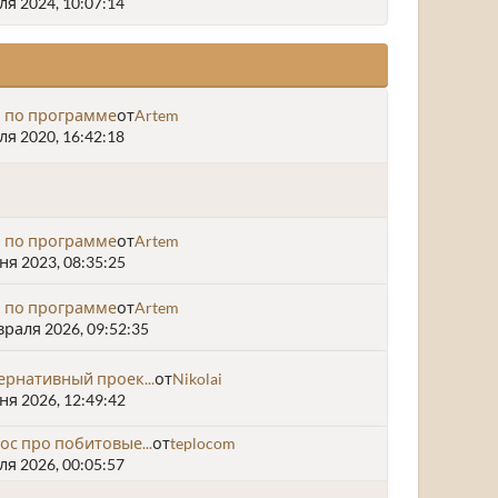
я 2024, 10:07:14
 по программе
от
Artem
я 2020, 16:42:18
 по программе
от
Artem
я 2023, 08:35:25
 по программе
от
Artem
раля 2026, 09:52:35
ернативный проек...
от
Nikolai
я 2026, 12:49:42
ос про побитовые...
от
teplocom
я 2026, 00:05:57