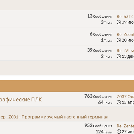
13
Re: Баг с
Сообщения
3
09 июн
Темы
6
Re: Zcont
Сообщения
1
20 июл
Темы
39
Re: zVie
Сообщения
2
13 дек
Темы
763
Z037 Ожи
Сообщения
графические ПЛК
64
15 апр
Темы
ер.
Z031 - Программируемый настенный терминал
953
Re: Zent
Сообщения
124
27 июн
Темы