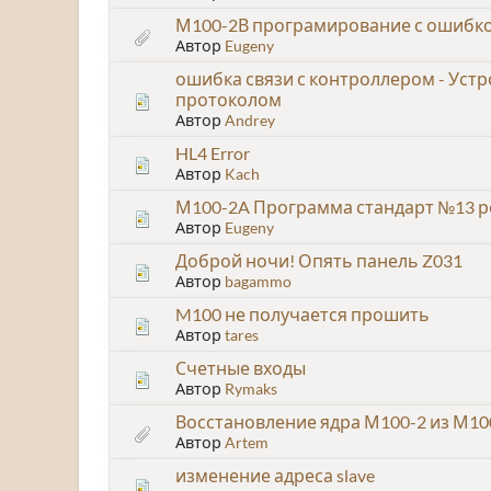
М100-2В програмирование с ошибк
Автор
Eugeny
ошибка связи с контроллером - Устр
протоколом
Автор
Andrey
HL4 Error
Автор
Kach
М100-2A Программа стандарт №13 р
Автор
Eugeny
Доброй ночи! Опять панель Z031
Автор
bagammo
M100 не получается прошить
Автор
tares
Счетные входы
Автор
Rymaks
Восстановление ядра М100-2 из М10
Автор
Artem
изменение адреса slave