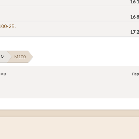
16 
16 
00-2B.
17 
 M
M100
ема
Пер