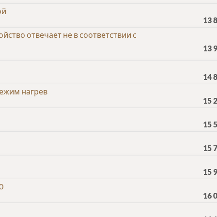
ой
13 
ойство отвечает не в соответствии с
13 
14 
ежим нагрев
15 
15 
15 
15 
0
16 