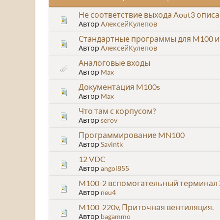
Не соответствие выхода Aout3 опис
Автор
АлексейКулепов
Стандартные программы для M100 и
Автор
АлексейКулепов
Аналоговые входы
Автор
Max
Документация M100s
Автор
Max
Что там с корпусом?
Автор
serov
Программирование MN100
Автор
Savintk
12 VDC
Автор
angol855
M100-2 вспомогательный терминал 
Автор
neu4
M100-220v, Приточная вентиляция.
Автор
bagammo