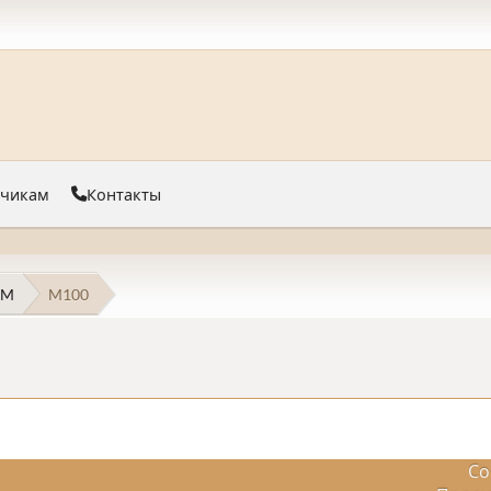
тчикам
Контакты
 M
M100
Со