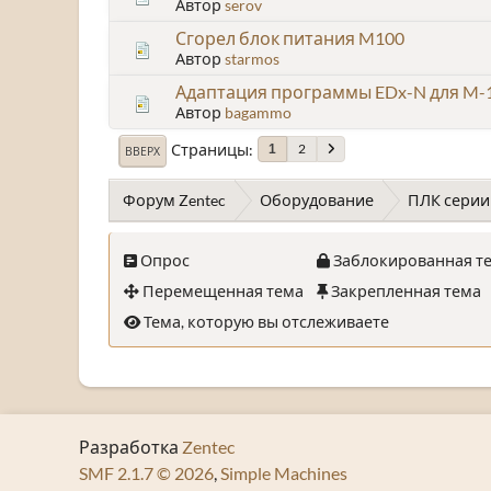
Автор
serov
Сгорел блок питания M100
Автор
starmos
Адаптация программы EDx-N для M-1
Автор
bagammo
Страницы
2
1
ВВЕРХ
Форум Zentec
Оборудование
ПЛК серии
Опрос
Заблокированная т
Перемещенная тема
Закрепленная тема
Тема, которую вы отслеживаете
Разработка
Zentec
SMF 2.1.7 © 2026
,
Simple Machines