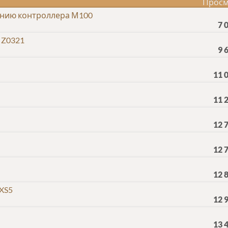
Просм
анию контроллера М100
7 
 Z0321
9 
11 
11 
12 
12 
12 
XS5
12 
13 