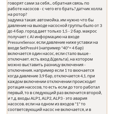
говорят сами за себя... обратная связь по
работе насосов - с чего его брать? датчик холла
на ротор?
задумка такая: автомойка. им нужно что бы
давление на выходе насосной группы было от 3
до 4 бар. город дает только 1,5 - 2 бар. макрос
получает с AI информацию на входе
PressureSensor. если давление ниже уставки на
входе SetPressH (например "40"= 4 бар)
включается один насос, если стало выше -
отключает. есть вход Δ(дельта), на котором
можно выставить разницу включения -
отключения. например если 1 то вкючается
когда давление 3,9 бар, отключается 4,1. при
каждом включении отключении происходит
ротация насосов, то есть если до того работал
первый, то в следующий раз включится второй,
и т.д. входы ALP1, ALP2, ALP3 - это авария
насосов. если на одном из входов "1" то
соответсвующий насос не включается, и в