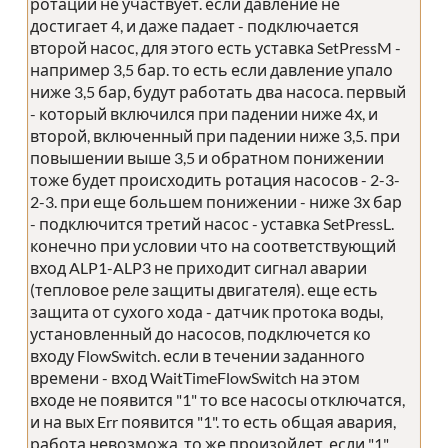
ротации не участвует. если давление не
достигает 4, и даже падает - подключается
второй насос, для этого есть уставка SetPressM -
например 3,5 бар. то есть если давление упало
ниже 3,5 бар, будут работать два насоса. первый
- который включился при падении ниже 4х, и
второй, включенный при падении ниже 3,5. при
повышении выше 3,5 и обратном понижении
тоже будет происходить ротация насосов - 2-3-
2-3. при еще большем понижении - ниже 3х бар
- подключится третий насос - уставка SetPressL.
конечно при условии что на соответствующий
вход ALP1-ALP3 не приходит сигнал аварии
(тепловое реле защиты двигателя). еще есть
защита от сухого хода - датчик протока воды,
установленный до насосов, подключется ко
входу FlowSwitch. если в течении заданного
времени - вход WaitTimeFlowSwitch на этом
входе не появится "1" то все насосы отключатся,
и на вых Err появится "1". то есть общая авария,
работа невозможа. то же произойдет, если "1"