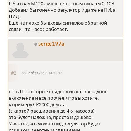
Я бы взял М120 лучше с честным входом 0-10В
Добавил бы конечно регулятор и даже не ПИ, а
ПИД.
Ещё не плохо бы входы сигналов обратной
связи что насос работает.
serge197a
#2
06 ноября 2017, 14:25:16
есть ПЧ, которые поддерживают каскадное
включение и все прочее, что вы хотите.
к примеру СР2000 дельта.
(с картой расширения до 4-х насосов)
это будет надежно, просто и дешево.
У зентек, возможно пид регулятор будет
слишком инертным для задачи