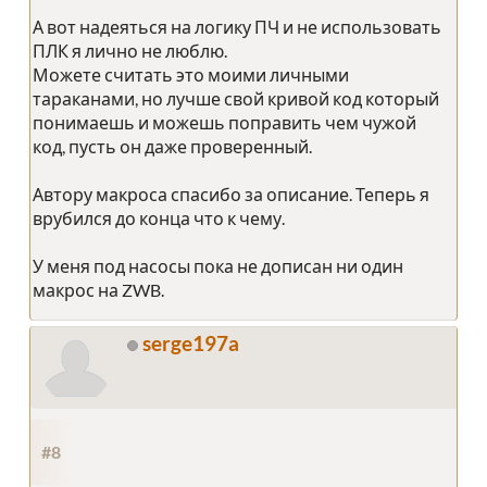
А вот надеяться на логику ПЧ и не использовать
ПЛК я лично не люблю.
Можете считать это моими личными
тараканами, но лучше свой кривой код который
понимаешь и можешь поправить чем чужой
код, пусть он даже проверенный.
Автору макроса спасибо за описание. Теперь я
врубился до конца что к чему.
У меня под насосы пока не дописан ни один
макрос на ZWB.
serge197a
#8